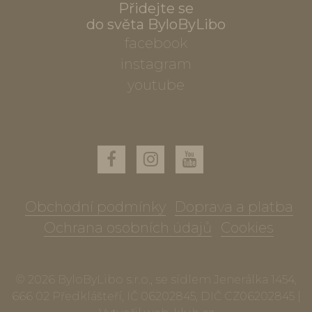
Přidejte se
do světa ByloByLibo
facebook
instagram
youtube
Obchodní podmínky
Doprava a platba
Ochrana osobních údajů
Cookies
© 2026 ByloByLibo s.r.o., se sídlem Jenerálka 1454,
666 02 Předklášteří, IČ 06202845, DIČ CZ06202845 |