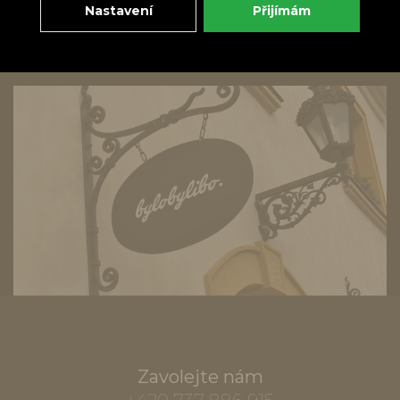
Nastavení
Přijímám
Zavolejte nám