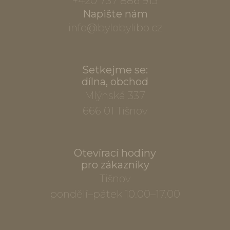
+420 737 886 915
Napište nám
info@bylobylibo.cz
Setkejme se:
dílna, obchod
Mlýnská 337
666 01 Tišnov
Otevírací hodiny
pro zákazníky
Tišnov
pondělí–pátek 10.00–17.00