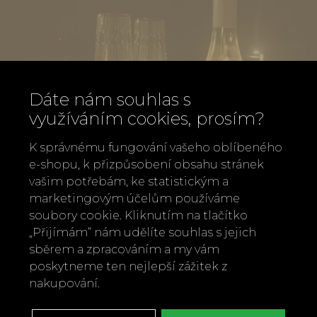
Dáte nám souhlas s
využíváním cookies, prosím?
K správnému fungování vašeho oblíbeného
e-shopu, k přizpůsobení obsahu stránek
vašim potřebám, ke statistickým a
marketingovým účelům používáme
soubory cookie. Kliknutím na tlačítko
„Přijímám“ nám udělíte souhlas s jejich
sběrem a zpracováním a my vám
Seklý ježek bílý 2024, Vinařství Ježková
poskytneme ten nejlepší zážitek z
250 Kč
nakupování.