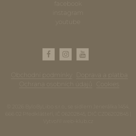
facebook
instagram
youtube
Obchodní podmínky
Doprava a platba
Ochrana osobních údajů
Cookies
© 2026 ByloByLibo s.r.o., se sídlem Jenerálka 1454,
666 02 Předklášteří, IČ 06202845, DIČ CZ06202845 |
Vytvořil
web-klub.cz