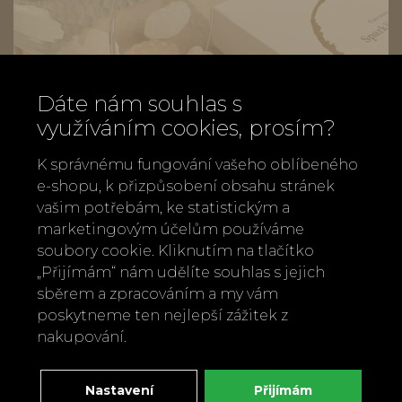
Dáte nám souhlas s
využíváním cookies, prosím?
K správnému fungování vašeho oblíbeného
e-shopu, k přizpůsobení obsahu stránek
vašim potřebám, ke statistickým a
marketingovým účelům používáme
soubory cookie. Kliknutím na tlačítko
„Přijímám“ nám udělíte souhlas s jejich
Vinné bonbóny
sběrem a zpracováním a my vám
210 Kč
poskytneme ten nejlepší zážitek z
nakupování.
Nastavení
Přijímám