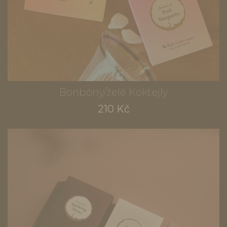
Bonbóny/želé Koktejly
210 Kč