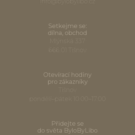
info@bylobylibo.cz
Setkejme se:
dílna, obchod
Mlýnská 337
666 01 Tišnov
Otevírací hodiny
pro zákazníky
Tišnov
pondělí–pátek 10.00–17.00
Přidejte se
do světa ByloByLibo