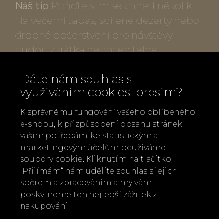
Náš tip
Pořiďte si misek hned několik.
Na večerní tapas, sdílené dezerty nebo
drobné občerstvení pro návštěvy
budou zkrátka nedocenitelné.
Popis produktu:
Dáte nám souhlas s
využíváním cookies, prosím?
Rozměry:
výška 6,5 cm, šířka 20,5 cm,
K správnému fungování vašeho oblíbeného
hloubka 20 cm
e-shopu, k přizpůsobení obsahu stránek
Materiál:
kamenina s částečnou vnější
vašim potřebám, ke statistickým a
glazurou
marketingovým účelům používáme
soubory cookie. Kliknutím na tlačítko
Barvy:
klidná béžová a zelená
„Přijímám“ nám udělíte souhlas s jejich
Design:
räder (Německo)
sběrem a zpracováním a my vám
poskytneme ten nejlepší zážitek z
nakupování.
Zpět
Doporučit