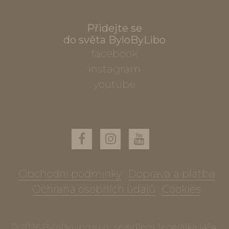
Přidejte se
do světa ByloByLibo
facebook
instagram
youtube
Obchodní podmínky
Doprava a platba
Ochrana osobních údajů
Cookies
© 2026 ByloByLibo s.r.o., se sídlem Jenerálka 1454,