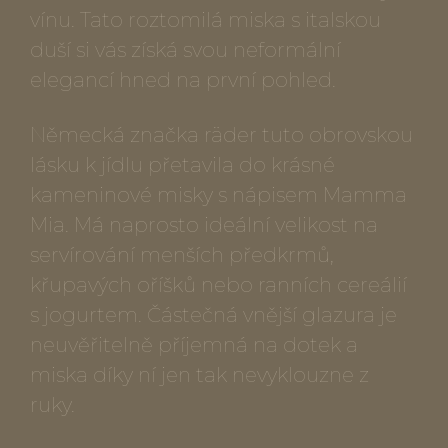
vínu. Tato roztomilá miska s italskou
duší si vás získá svou neformální
elegancí hned na první pohled.
Německá značka räder tuto obrovskou
lásku k jídlu přetavila do krásné
kameninové misky s nápisem Mamma
Mia. Má naprosto ideální velikost na
servírování menších předkrmů,
křupavých oříšků nebo ranních cereálií
s jogurtem. Částečná vnější glazura je
neuvěřitelně příjemná na dotek a
miska díky ní jen tak nevyklouzne z
ruky.