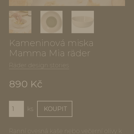
Kameninová miska
Mamma Mia räder
Räder design stories
890 Kč
ks
KOUPIT
Ranní ovesná kaše nebo večerní olivy k