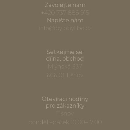
Zavolejte nám
+420 737 886 915
Napište nám
info@bylobylibo.cz
Setkejme se:
dílna, obchod
Mlýnská 337
666 01 Tišnov
Otevírací hodiny
pro zákazníky
Tišnov
pondělí–pátek 10.00–17.00