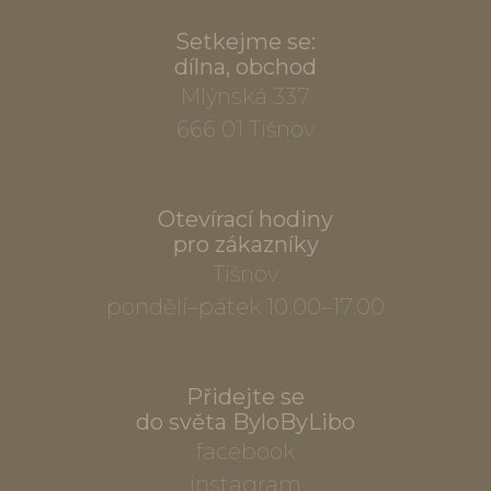
Setkejme se:
dílna, obchod
Mlýnská 337
666 01 Tišnov
Otevírací hodiny
pro zákazníky
Tišnov
pondělí–pátek 10.00–17.00
Přidejte se
do světa ByloByLibo
facebook
instagram