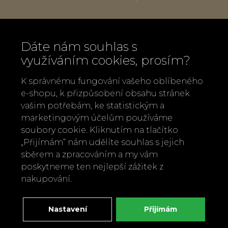
Popis produktu:
Dáte nám souhlas s
Rozměry:
výška 25,4 cm, šířka 17,5 cm,
využíváním cookies, prosím?
hloubka 12,8 cm
Materiál:
kamenina s vnitřní glazurou
K správnému fungování vašeho oblíbeného
e-shopu, k přizpůsobení obsahu stránek
Barvy:
harmonická béžová a zelená
vašim potřebám, ke statistickým a
Design:
räder (Německo)
marketingovým účelům používáme
soubory cookie. Kliknutím na tlačítko
„Přijímám“ nám udělíte souhlas s jejich
sběrem a zpracováním a my vám
Zpět
Doporučit
poskytneme ten nejlepší zážitek z
nakupování.
Nastavení
Přijímám