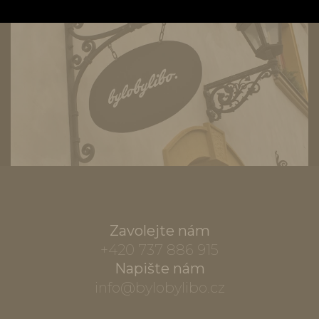
Zavolejte nám
+420 737 886 915
Napište nám
info@bylobylibo.cz