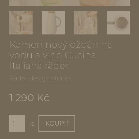
Kameninový džbán na
vodu a víno Cucina
Italiana räder
Räder design stories
1 290 Kč
ks
KOUPIT