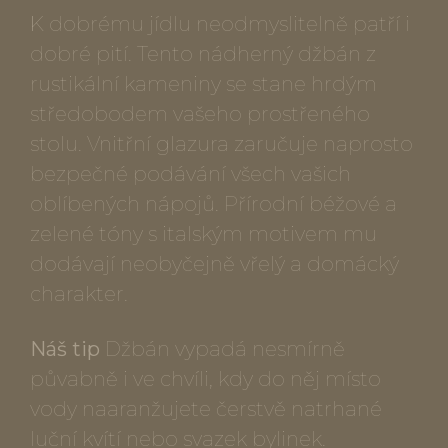
K dobrému jídlu neodmyslitelně patří i
dobré pití. Tento nádherný džbán z
rustikální kameniny se stane hrdým
středobodem vašeho prostřeného
stolu. Vnitřní glazura zaručuje naprosto
bezpečné podávání všech vašich
oblíbených nápojů. Přírodní béžové a
zelené tóny s italským motivem mu
dodávají neobyčejně vřelý a domácký
charakter.
Náš tip
Džbán vypadá nesmírně
půvabně i ve chvíli, kdy do něj místo
vody naaranžujete čerstvě natrhané
luční kvítí nebo svazek bylinek.