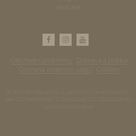
youtube
Obchodní podmínky
Doprava a platba
Ochrana osobních údajů
Cookies
© 2026 ByloByLibo s.r.o., se sídlem Jenerálka 1454,
666 02 Předklášteří, IČ 06202845, DIČ CZ06202845 |
Vytvořil
web-klub.cz