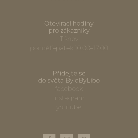
Otevírací hodiny
pro zákazníky
Tišnov
pondělí–pátek 10.00–17.00
Přidejte se
do světa ByloByLibo
facebook
instagram
youtube