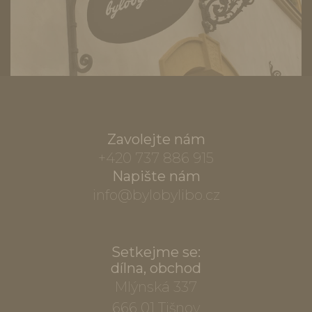
Zavolejte nám
+420 737 886 915
Napište nám
info@bylobylibo.cz
Setkejme se:
dílna, obchod
Mlýnská 337
666 01 Tišnov