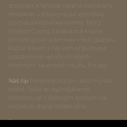
stolování. Křehkost čistého porcelánu
tentokrát u značky räder vystřídala
poctivá a hřejivá kamenina. Talíř z
kolekce Cucina Italiana má krásně
přirozený tvar a jemnou vnější glazuru.
Každé sousto z něj vám připomene
prázdninové večeře v malých
rodinných tavernách na jihu Evropy.
Náš tip
Prostřete stůl pro všechny své
blízké. Talíře se dají nádherně
kombinovat s látkovým košíkem na
pečivo ze stejné italské série.
Popis produktu: