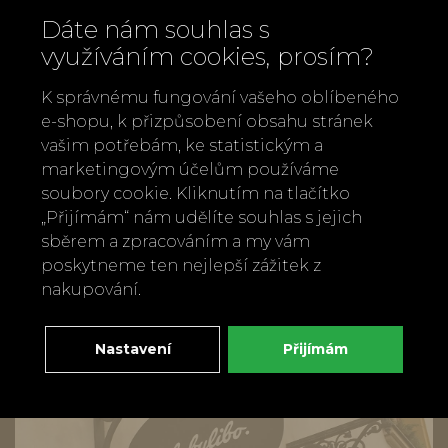
Dáte nám souhlas s
Rozměry:
výška 1 cm, šířka 24,3 cm,
využíváním cookies, prosím?
hloubka 24 cm
Materiál:
kamenina s vnější glazurou
K správnému fungování vašeho oblíbeného
e-shopu, k přizpůsobení obsahu stránek
Design:
räder (Německo)
vašim potřebám, ke statistickým a
marketingovým účelům používáme
Zpět
Doporučit
soubory cookie. Kliknutím na tlačítko
„Přijímám“ nám udělíte souhlas s jejich
sběrem a zpracováním a my vám
poskytneme ten nejlepší zážitek z
nakupování.
Nastavení
Přijímám