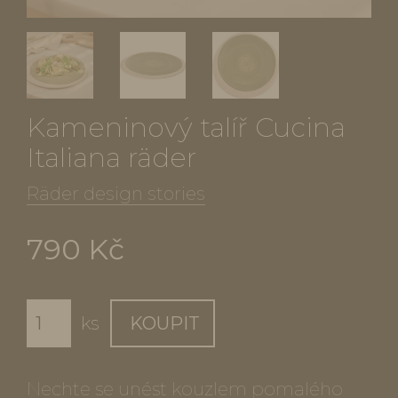
Kameninový talíř Cucina
Italiana räder
Räder design stories
790 Kč
ks
KOUPIT
Nechte se unést kouzlem pomalého