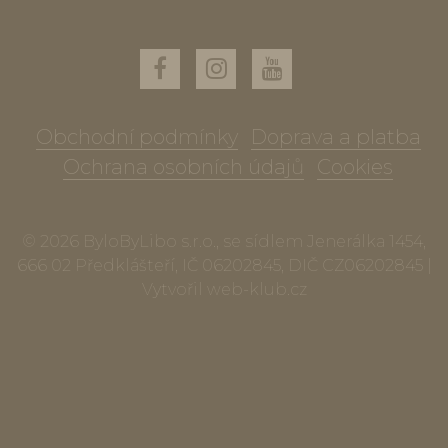
Obchodní podmínky
Doprava a platba
Ochrana osobních údajů
Cookies
© 2026 ByloByLibo s.r.o., se sídlem Jenerálka 1454,
666 02 Předklášteří, IČ 06202845, DIČ CZ06202845 |
Vytvořil
web-klub.cz