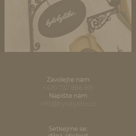
Zavolejte nám
+420 737 886 915
Napište nám
info@bylobylibo.cz
Setkejme se:
dílna, obchod