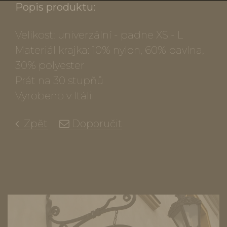
Popis produktu:
Velikost: univerzální - padne XS - L
Materiál krajka: 10% nylon, 60% bavlna,
30% polyester
Prát na 30 stupňů
Vyrobeno v Itálii
Zpět
Doporučit