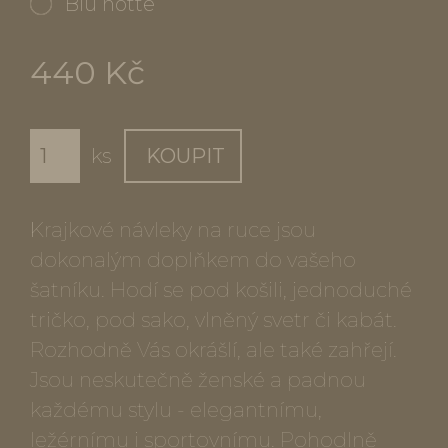
Blu notte
440 Kč
ks
KOUPIT
Krajkové návleky na ruce jsou
dokonalým doplňkem do vašeho
šatníku. Hodí se pod košili, jednoduché
tričko, pod sako, vlněný svetr či kabát.
Rozhodně Vás okrášlí, ale také zahřejí.
Jsou neskutečně ženské a padnou
každému stylu - elegantnímu,
ležérnímu i sportovnímu. Pohodlně