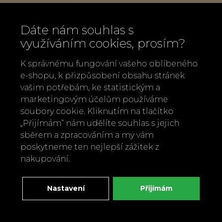
budou sedět všem ručkám:-)
Dáte nám souhlas s
Chez Moi je italská módní značka se
využíváním cookies, prosím?
sídlem v Emilia Romagna, v italské
K správnému fungování vašeho oblíbeného
textilní oblasti par excellence. Krása,
e-shopu, k přizpůsobení obsahu stránek
čistota, elegance, italské řemeslné
vašim potřebám, ke statistickým a
techniky, moderní duch. Tato značka se
marketingovým účelům používáme
soubory cookie. Kliknutím na tlačítko
vyznačuje využitím přírodních tkanin a
„Přijímám“ nám udělíte souhlas s jejich
krajek. Chez Moi je rafinovaně přitažlivá,
sběrem a zpracováním a my vám
a díky této přitažlivosti je zcela
poskytneme ten nejlepší zážitek z
nezaměnitelná a jedinečná. Vedle
nakupování.
oblečení, dámských i pánských šálů
nalezneme také veškeré doplňky
Nastavení
Přijímám
bytového textilu.