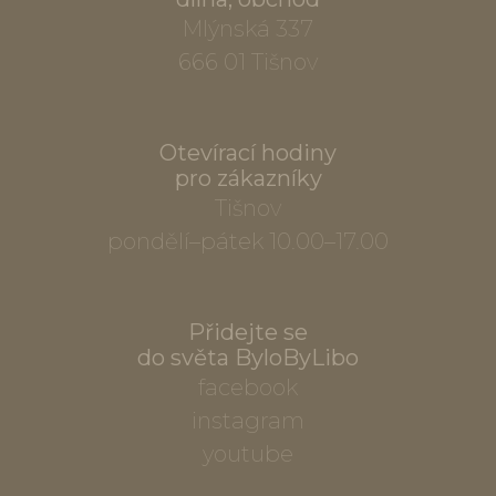
Mlýnská 337
666 01 Tišnov
Otevírací hodiny
pro zákazníky
Tišnov
pondělí–pátek 10.00–17.00
Přidejte se
do světa ByloByLibo
facebook
instagram
youtube