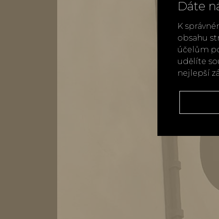
Dáte n
K správné
obsahu st
účelům po
udělíte s
nejlepší z