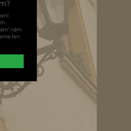
ím?
bení
vým
ímám“ nám
neme ten