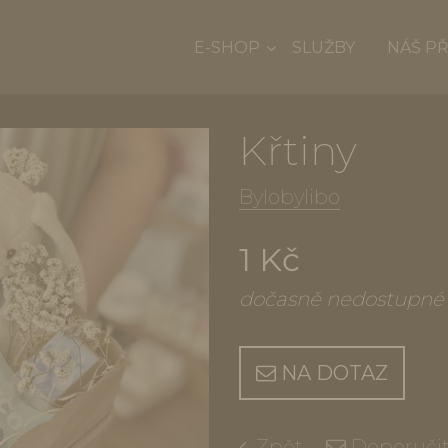
E-SHOP
SLUŽBY
NÁŠ P
Křtiny
Bylobylibo
1 Kč
dočasně nedostupné
NA DOTAZ
Zpět
Doporuči