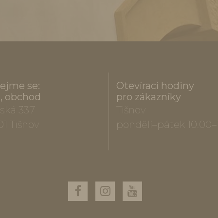
ejme se:
Otevírací hodiny
a, obchod
pro zákazníky
ská 337
Tišnov
01 Tišnov
pondělí–pátek 10.00–