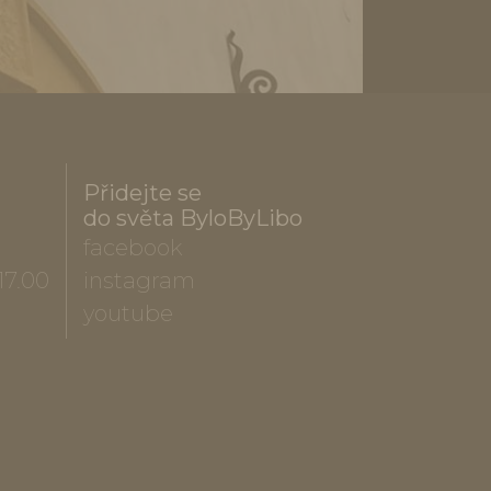
Přidejte se
do světa ByloByLibo
facebook
17.00
instagram
youtube