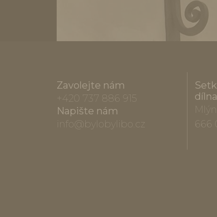
Zavolejte nám
Setk
díln
+420 737 886 915
Mlýn
Napište nám
info@bylobylibo.cz
666 