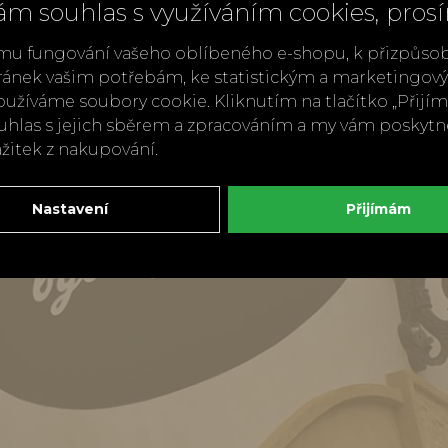
ám souhlas s využíváním cookies, pros
mu fungování vašeho oblíbeného e-shopu, k přizpůso
ránek vašim potřebám, ke statistickým a marketingo
užíváme soubory cookie. Kliknutím na tlačítko „Přij
ouhlas s jejich sběrem a zpracováním a my vám poskyt
ážitek z nakupování.
Nastavení
Přijímám