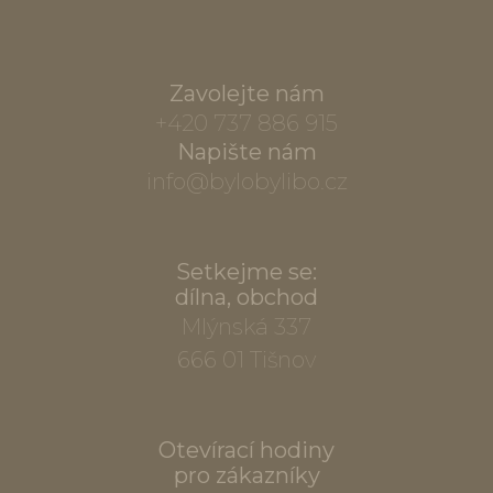
Zavolejte nám
+420 737 886 915
Napište nám
info@bylobylibo.cz
Setkejme se:
dílna, obchod
Mlýnská 337
666 01 Tišnov
Otevírací hodiny
pro zákazníky