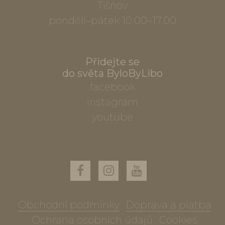
Tišnov
pondělí–pátek 10.00–17.00
Přidejte se
do světa ByloByLibo
facebook
instagram
youtube
Obchodní podmínky
Doprava a platba
Ochrana osobních údajů
Cookies