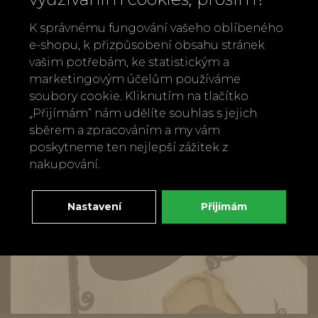
Doporučeno pro děti od 3 let.
K správnému fungování vašeho oblíbeného
e-shopu, k přizpůsobení obsahu stránek
Zpět
Doporučit
vašim potřebám, ke statistickým a
marketingovým účelům používáme
soubory cookie. Kliknutím na tlačítko
„Přijímám“ nám udělíte souhlas s jejich
sběrem a zpracováním a my vám
poskytneme ten nejlepší zážitek z
nakupování.
Nastavení
Přijímám