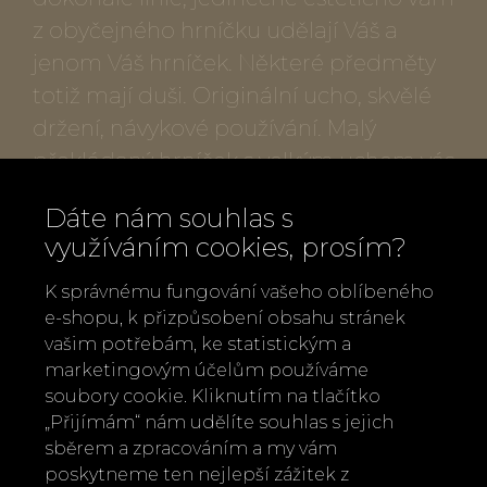
z obyčejného hrníčku udělají Váš a
jenom Váš hrníček. Některé předměty
totiž mají duši. Originální ucho, skvělé
držení, návykové používání. Malý
překládaný hrníček s velkým uchem vás
doslova polapí, je dokonalý.
Dáte nám souhlas s
využíváním cookies, prosím?
Popis produktu:
K správnému fungování vašeho oblíbeného
Autorský porcelán
e-shopu, k přizpůsobení obsahu stránek
Autorka: Radka Linhartová
vašim potřebám, ke statistickým a
marketingovým účelům používáme
Vyrobeno v České republice
soubory cookie. Kliknutím na tlačítko
Materiál: porcelán, platina
„Přijímám“ nám udělíte souhlas s jejich
Výška 6 cm, průměr 7 cm, délka včetně
sběrem a zpracováním a my vám
ucha 12 cm, 100 ml
poskytneme ten nejlepší zážitek z