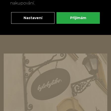
nakupování.
Nastavení
Přijímám
Zpět
Doporučit