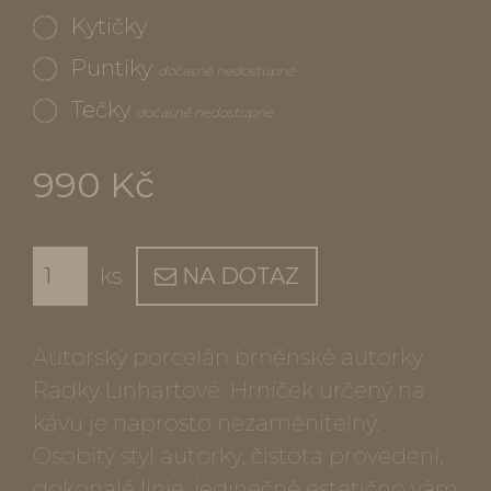
Kytičky
Puntíky
dočasně nedostupné
Tečky
dočasně nedostupné
990 Kč
ks
NA DOTAZ
Autorský porcelán brněnské autorky
Radky Linhartové. Hrníček určený na
kávu je naprosto nezaměnitelný.
Osobitý styl autorky, čistota provedení,
dokonalé linie, jedinečné estetično vám