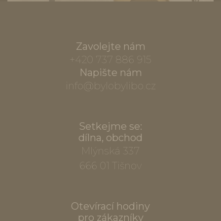
Zavolejte nám
+420 737 886 915
Napište nám
info@bylobylibo.cz
Setkejme se:
dílna, obchod
Mlýnská 337
666 01 Tišnov
Otevírací hodiny
pro zákazníky