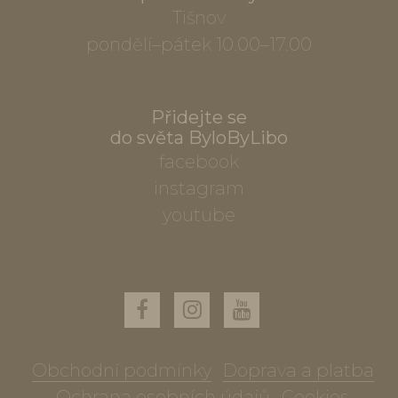
Tišnov
pondělí–pátek 10.00–17.00
Přidejte se
do světa ByloByLibo
facebook
instagram
youtube
Obchodní podmínky
Doprava a platba
Ochrana osobních údajů
Cookies