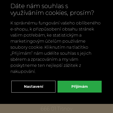
Dáte nám souhlas s
využíváním cookies, prosím?
K správnému fungování vašeho oblíbeného
e-shopu, k přizpůsobení obsahu stránek
vašim potřebám, ke statistickým a
marketingovým účelům používáme
Zavolejte nám
soubory cookie. Kliknutím na tlačítko
„Přijímám“ nám udělíte souhlas s jejich
+420 737 886 915
sběrem a zpracováním a my vám
Napište nám
poskytneme ten nejlepší zážitek z
info@bylobylibo.cz
nakupování.
Nastavení
Přijímám
Setkejme se:
dílna, obchod
Mlýnská 337
666 01 Tišnov