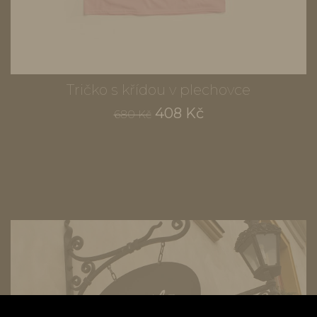
Tričko s křídou v plechovce
408 Kč
680 Kč