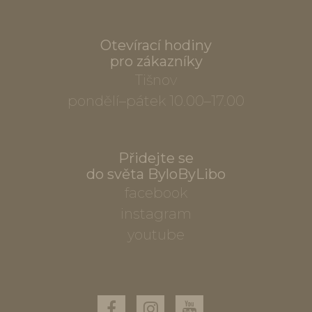
Otevírací hodiny
pro zákazníky
Tišnov
pondělí–pátek 10.00–17.00
Přidejte se
do světa ByloByLibo
facebook
instagram
youtube