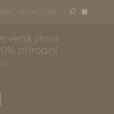
ŘÍBĚH
KONTAKT
FAQ
rvená jílová
0% přírodní
cary