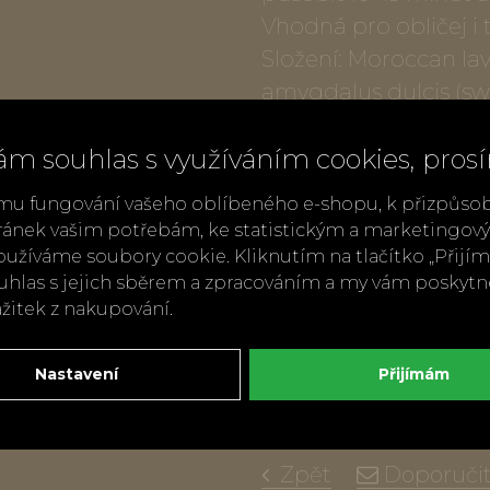
Vhodná pro obličej i t
Složení: Moroccan lav
amygdalus dulcis (sw
chinensis (jojoba) see
ám souhlas s využíváním cookies, pros
extract, arnica monta
(vitamin E), helianth
mu fungování vašeho oblíbeného e-shopu, k přizpůso
ránek vašim potřebám, ke statistickým a marketingo
Typ produktu: pleťov
užíváme soubory cookie. Kliknutím na tlačítko „Přij
Hmotnost: 113,4 g / 4 
ouhlas s jejich sběrem a zpracováním a my vám poskyt
ážitek z nakupování.
Trvanlivost po otevře
Vlastnosti: all natura
Nastavení
Přijímám
Balení: recyklovateln
Vyrobeno v USA
Zpět
Doporuči