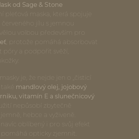
ask od Sage & Stone
ní pleťová maska, která spojuje
o červeného jílu s jemnou
skvělou volbou především pro
eť
, protože pomáhá absorbovat
t póry a podpořit svěží,
kožky.
sky je, že nejde jen o „čisticí
e také
mandlový olej, jojobový
 arniku, vitamín E a slunečnicový
oužití nepůsobí zbytečně
 jemně, hebce a vyživeně.
 navíc oblíbený i pro svůj efekt
é pomáhá opticky zjemnit.