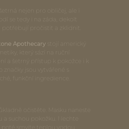
etrná nejen pro obličej, ale i
odí se tedy i na záda, dekolt
 potřebují pročistit a zklidnit.
tone Apothecary
stojí americký
etiky, který sází na ruční
ní a šetrný přístup k pokožce i k
o značky jsou vytvářené s
hé, funkční ingredience.
ůkladně očistěte. Masku naneste
u a suchou pokožku. Nechte
a poté smyjte teplou vodou.