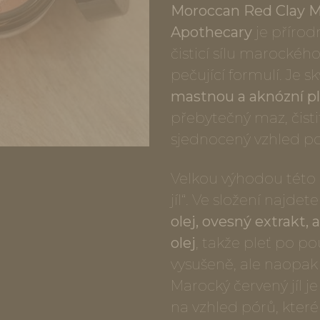
Moroccan Red Clay M
Apothecary
je přírod
čisticí sílu marockéh
pečující formulí. Je 
mastnou a aknózní pl
přebytečný maz, čisti
sjednocený vzhled po
Velkou výhodou této ma
jíl“. Ve složení najdet
olej, ovesný extrakt,
olej
, takže pleť po p
vysušeně, ale naopak
Marocký červený jíl je
na vzhled pórů, kter