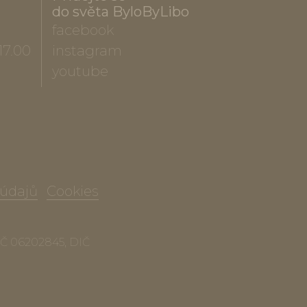
do světa ByloByLibo
facebook
17.00
instagram
youtube
 údajů
Cookies
 IČ 06202845, DIČ