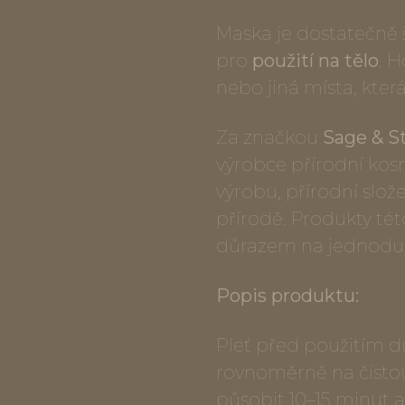
Maska je dostatečně š
pro
použití na tělo
. H
nebo jiná místa, která
Za značkou
Sage & S
výrobce přírodní kosm
výrobu, přírodní slože
přírodě. Produkty tét
důrazem na jednoduc
Popis produktu:
Pleť před použitím d
rovnoměrně na čisto
působit 10–15 minut 