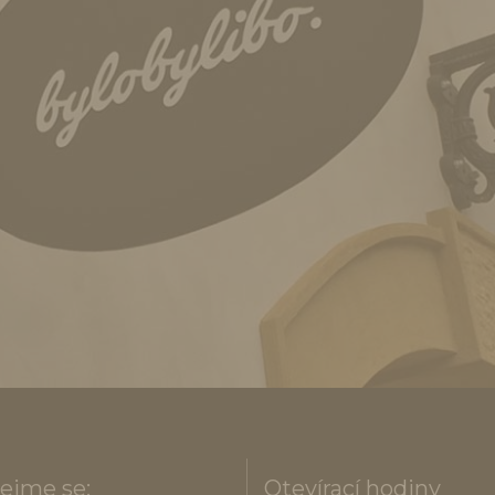
ejme se:
Otevírací hodiny