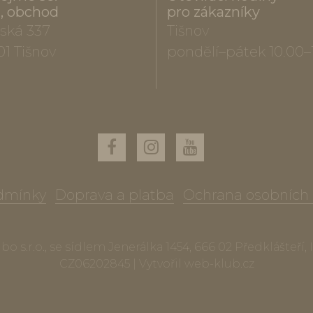
a, obchod
pro zákazníky
ská 337
Tišnov
01 Tišnov
pondělí–pátek 10.00–
dmínky
Doprava a platba
Ochrana osobních
o s.r.o., se sídlem Jenerálka 1454, 666 02 Předklášteří,
CZ06202845 | Vytvořil
web-klub.cz