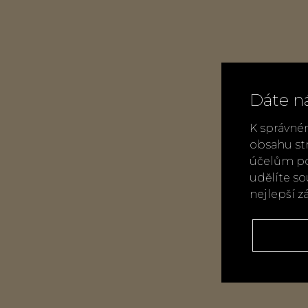
Dáte n
K správné
obsahu st
účelům po
udělíte s
nejlepší z