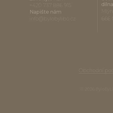
díln
+420 737 886 915
Mlýn
Napište nám
info@bylobylibo.cz
666 
Obchodní po
© 2026 ByloByLib