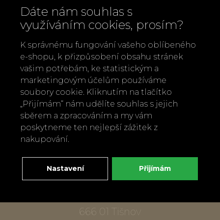
Dáte nám souhlas s
využíváním cookies, prosím?
K správnému fungování vašeho oblíbeného
e-shopu, k přizpůsobení obsahu stránek
vašim potřebám, ke statistickým a
marketingovým účelům používáme
Zavolejte nám
soubory cookie. Kliknutím na tlačítko
„Přijímám“ nám udělíte souhlas s jejich
+420 737 886 915
sběrem a zpracováním a my vám
Napište nám
poskytneme ten nejlepší zážitek z
info@bylobylibo.cz
nakupování.
Nastavení
Přijímám
Setkejme se:
dílna, obchod
Mlýnská 337
666 01 Tišnov