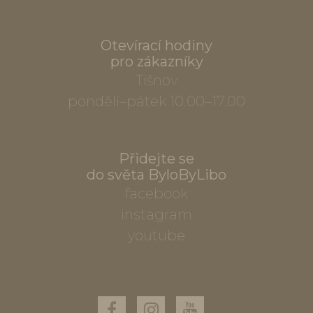
Otevírací hodiny
pro zákazníky
Tišnov
pondělí–pátek 10.00–17.00
Přidejte se
do světa ByloByLibo
facebook
instagram
youtube