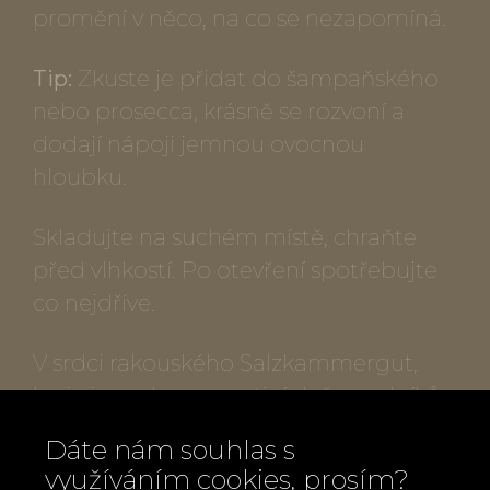
promění v něco, na co se nezapomíná.
Tip:
Zkuste je přidat do šampaňského
nebo prosecca, krásně se rozvoní a
dodají nápoji jemnou ovocnou
hloubku.
Skladujte na suchém místě, chraňte
před vlhkostí. Po otevření spotřebujte
co nejdříve.
V srdci rakouského Salzkammergut,
kraje jezer, hor a poctivých řemeslníků,
vznikla malá manufaktura Frucht &
Dáte nám souhlas s
Sinne, kde přibližně deset lidí ručně, v
využíváním cookies, prosím?