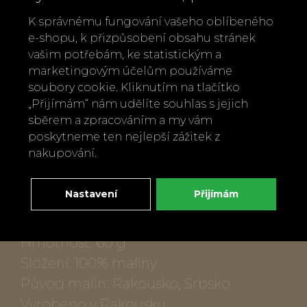
malých šaržích, tvoří přes 160 produktů
s jedním společným jmenovatelem:
K správnému fungování vašeho oblíbeného
e-shopu, k přizpůsobení obsahu stránek
poctivé suroviny, minimum přísad a
vašim potřebám, ke statistickým a
krásný design. Pokud budete někdy v
marketingovým účelům používáme
Horním Rakousku, manufakturu lze i
soubory cookie. Kliknutím na tlačítko
osobně navštívit. Funguje jako
„Přijímám“ nám udělíte souhlas s jejich
sběrem a zpracováním a my vám
zážitkové místo s ochutnávkami, kde si
poskytneme ten nejlepší zážitek z
celý příběh značky můžete doslova
nakupování.
ochutnat.
Nastavení
Přijímám
Popis produktu:
Hmotnost: 60 g
Složení: 100% maliny
Původ malin: Rakousko, Srbsko
Vyrobeno v Rakousku