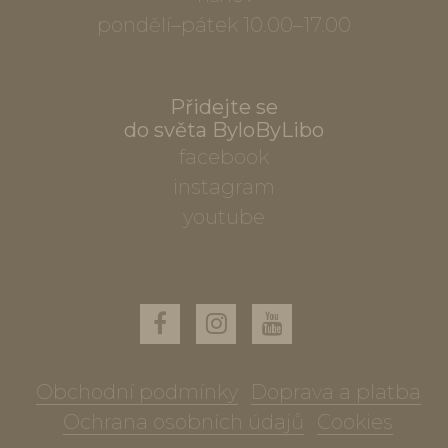
pondělí–pátek 10.00–17.00
Přidejte se
do světa ByloByLibo
facebook
instagram
youtube
Obchodní podmínky
Doprava a platba
Ochrana osobních údajů
Cookies