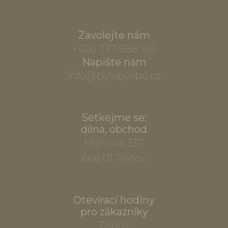
Zavolejte nám
+420 737 886 915
Napište nám
info@bylobylibo.cz
Setkejme se:
dílna, obchod
Mlýnská 337
666 01 Tišnov
Otevírací hodiny
pro zákazníky
Tišnov