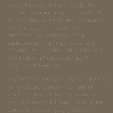
podobě barvou, tvarem i chutí. Bez
přidaného cukru, bez přísad, jen 100%
ovoce z Rakouska a Srbska. Tyto maliny
prošly procesem mrazového
sušení, šetrnou metodou, která
zachovává jejich přirozený tvar, sytě
červenou barvu i plnou chuť, jako by je
právě někdo přinesl ze zahrady či
lesa. Jen 100% maliny.
Hodí se na mlsání přímo ze sklenice, do
ranního jogurtu nebo müsli, ale jak
vidíte na fotografii, nejlépe vypadají
tam, kde se slaví. Pár malin do sklenice
šampaňského a obyčejný večer se