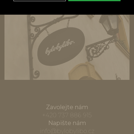
Zavolejte nám
+420 737 886 915
Napište nám
info@bylobylibo.cz