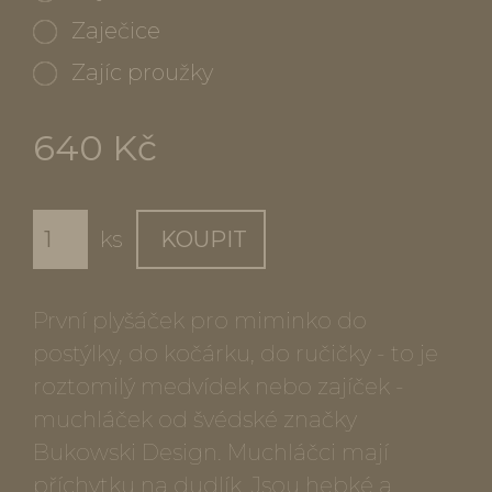
Zaječice
Zajíc proužky
640 Kč
ks
KOUPIT
První plyšáček pro miminko do
postýlky, do kočárku, do ručičky - to je
roztomilý medvídek nebo zajíček -
muchláček od švédské značky
Bukowski Design. Muchláčci mají
příchytku na dudlík. Jsou hebké a