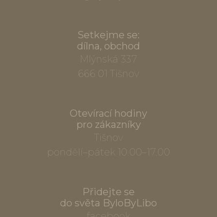
Setkejme se:
dílna, obchod
Mlýnská 337
666 01 Tišnov
Otevírací hodiny
pro zákazníky
Tišnov
pondělí–pátek 10.00–17.00
Přidejte se
do světa ByloByLibo
facebook