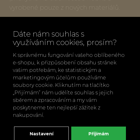
vyrobené pouze z nových materiálů.
Popis produktu:
Dáte nám souhlas s
využíváním cookies, prosím?
Velikost: 33x33 cm
Materiál: patchwork, velmi jemné
K správnému fungování vašeho oblíbeného
materiály
e-shopu, k přizpůsobení obsahu stránek
Výplň: polyesterová vata
vašim potřebám, ke statistickým a
marketingovým účelům používáme
Splňuje atesty hračka 0 +
soubory cookie. Kliknutím na tlačítko
Pratelné ručně na 30°C
„Přijímám“ nám udělíte souhlas s jejich
sběrem a zpracováním a my vám
Zpět
Doporučit
poskytneme ten nejlepší zážitek z
nakupování.
Nastavení
Přijímám