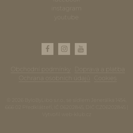
instagram
youtube
Obchodní podmínky
Doprava a platba
Ochrana osobních údajů
Cookies
© 2026 ByloByLibo s.r.o., se sídlem Jenerálka 1454,
666 02 Předklášteří, IČ 06202845, DIČ CZ06202845 |
Vytvořil
web-klub.cz