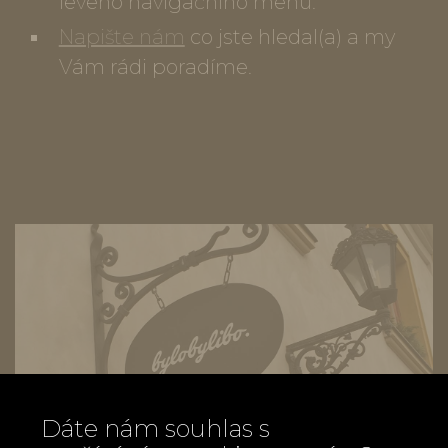
levého navigačního menu.
Napište nám
co jste hledal(a) a my
Vám rádi poradíme.
Dáte nám souhlas s