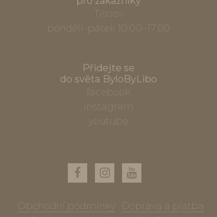
pro zákazníky
Tišnov
pondělí–pátek 10.00–17.00
Přidejte se
do světa ByloByLibo
facebook
instagram
youtube
Obchodní podmínky
Doprava a platba