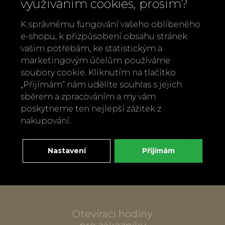
využíváním cookies, prosím?
K správnému fungování vašeho oblíbeného
e-shopu, k přizpůsobení obsahu stránek
vašim potřebám, ke statistickým a
Zavolejte nám
marketingovým účelům používáme
+420 737 886 915
soubory cookie. Kliknutím na tlačítko
Napište nám
„Přijímám“ nám udělíte souhlas s jejich
info@bylobylibo.cz
sběrem a zpracováním a my vám
poskytneme ten nejlepší zážitek z
nakupování.
Setkejme se:
dílna, obchod
Nastavení
Přijímám
Mlýnská 337
666 01 Tišnov
Otevírací hodiny