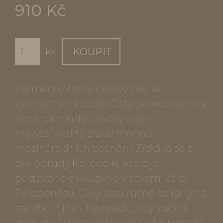
910 Kč
ks
KOUPIT
Výjimečný řecký olivový olej ve
výjimečné nádobě! Čistý, jednodruhový,
extra panenský olivový olej v
nejvyšší kvalitě získal mnoho
mezinárodních ocenění. Získává se z
oliv odrůdy Koroneiki, která je
pěstována exkluzivně v severní části
Peloponésu. Olivy jsou ručně sbírány na
začátku října - listopadu, kdy začíná