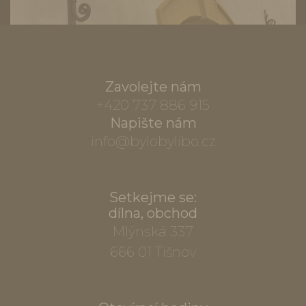
Zavolejte nám
+420 737 886 915
Napište nám
info@bylobylibo.cz
Setkejme se:
dílna, obchod
Mlýnská 337
666 01 Tišnov