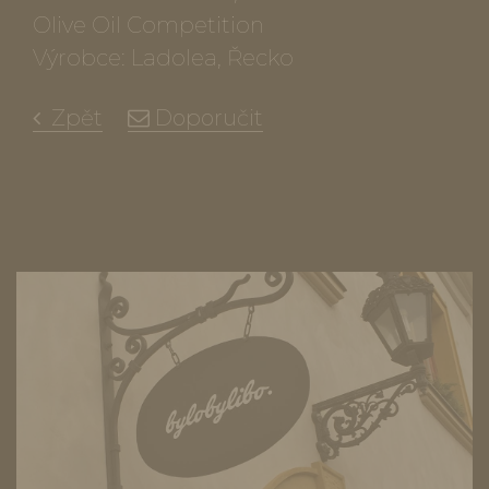
Olive Oil Competition
Výrobce: Ladolea, Řecko
Zpět
Doporučit