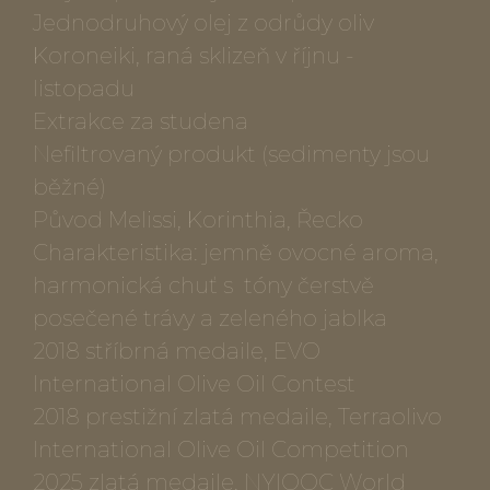
Jednodruhový olej z odrůdy oliv
Koroneiki, raná sklizeň v říjnu -
listopadu
Extrakce za studena
Nefiltrovaný produkt (sedimenty jsou
běžné)
Původ Melissi, Korinthia, Řecko
Charakteristika: jemně ovocné aroma,
harmonická chuť s tóny čerstvě
posečené trávy a zeleného jablka
2018 stříbrná medaile, EVO
International Olive Oil Contest
2018 prestižní zlatá medaile, Terraolivo
International Olive Oil Competition
2025 zlatá medaile, NYIOOC World