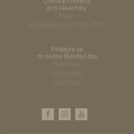
Otevírací hodiny
pro zákazníky
Tišnov
pondělí–pátek 10.00–17.00
Přidejte se
do světa ByloByLibo
facebook
instagram
youtube