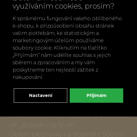
využíváním cookies, prosím?
inspirován bohatou řeckou historií
korintského regionu. Obdobné hrnce
K správnému fungování vašeho oblíbeného
e-shopu, k přizpůsobení obsahu stránek
se používají k uchovávání olivového
vašim potřebám, ke statistickým a
oleje od antických dob dodnes pro
marketingovým účelům používáme
jejich schopnost zachovat cenné
soubory cookie. Kliknutím na tlačítko
éterické oleje a aroma. Každá nádoba
„Přijímám“ nám udělíte souhlas s jejich
sběrem a zpracováním a my vám
je vyráběná ručně tradičními řeckými
poskytneme ten nejlepší zážitek z
hrnčíři a je skutečně jedinečná.
nakupování.
Popis produktu:
Nastavení
Přijímám
Objem keramické nádoby: 600 ml
Velikost keramické nádoby: výška cca 15
cm, průměr cca 12 cm
Objem plechovky na doplnění: 500 ml