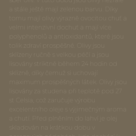
sběr oliv. V tuto dobu jsou olivy nezralé
a stále ještě mají zelenou barvu. Díky
tomu mají olivy výrazně ovocitou chuť a
velmi intenzivní dochuť a mají více
polyphenolů a antioxidantů, které jsou
tolik zdraví prospěšné. Olivy jsou
sklízeny ručně s velkou péčí a jsou
lisovány striktně během 24 hodin od
sklizně, díky čemuž si uchovají
maximum prospěšných látek. Olivy jsou
lisovány za studena při teplotě pod 27
st Celsia, což zaručuje výrobu
excelentního oleje s výjimečným aroma
a chutí. Před plněním do lahví je olej
skladován na krátkou dobu v