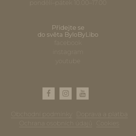
pondělí–pátek 10.00–17.00
Přidejte se
do světa ByloByLibo
facebook
instagram
youtube
Obchodní podmínky
Doprava a platba
Ochrana osobních údajů
Cookies