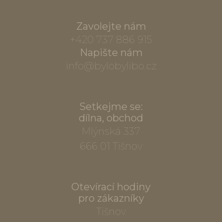
Zavolejte nám
+420 737 886 915
Napište nám
info@bylobylibo.cz
Setkejme se:
dílna, obchod
Mlýnská 337
666 01 Tišnov
Otevírací hodiny
pro zákazníky
Tišnov