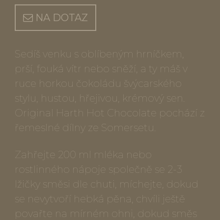
NA DOTAZ
Sedíš venku s oblíbeným hrníčkem,
prší, fouká vítr nebo sněží, a ty máš v
ruce horkou čokoládu švýcarského
stylu, hustou, hřejivou, krémový sen.
Original Harth Hot Chocolate pochází z
řemeslné dílny ze Somersetu.
Zahřejte 200 ml mléka nebo
rostlinného nápoje společně se 2-3
lžičky směsi dle chuti, míchejte, dokud
se nevytvoří hebká pěna, chvíli ještě
povařte na mírném ohni, dokud směs