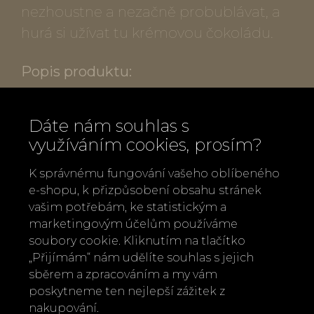
nezhoustne a nezačně probublávat, a
hurá si užívat tu krémovou čokoládu.
Popis produktu:
Hmotnost: 400 g
Dáte nám souhlas s
1 balení horké čokolády je na cca 15
využíváním cookies, prosím?
šálků
Složení: cukr, kakaový prášek (min. 32%),
K správnému fungování vašeho oblíbeného
e-shopu, k přizpůsobení obsahu stránek
kukuřičný škrob, sůl
vašim potřebám, ke statistickým a
Může obsahovat stopy mléka, ořechů,
marketingovým účelům používáme
arašídů, hořčice, lepku, sezamu a sóji
soubory cookie. Kliknutím na tlačítko
Vyrobeno ručně, vhodné pro vegany
„Přijímám“ nám udělíte souhlas s jejich
sběrem a zpracováním a my vám
Výrobce: Harth Chocolate, Velká
poskytneme ten nejlepší zážitek z
Británie
nakupování.