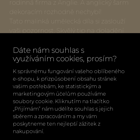
rodinná firma z Anglie. A anglický šarm
dekoracím rozhodně nechybí!
Tato malinká umělecká díla si zaslouží
vaši pozornost. Skvělý tip na doladění
dárku!
Dáte nám souhlas s
Popis produktu:
využíváním cookies, prosím?
K správnému fungování vašeho oblíbeného
Rozměry Kočka na lanovce 4 x 12 cm
e-shopu, k přizpůsobení obsahu stránek
Rozměry Zdobení stromečku 10 x
vašim potřebám, ke statistickým a
14,5 cm
marketingovým účelům používáme
soubory cookie. Kliknutím na tlačítko
Rozměry Kočky na saních 5 x 12 cm
„Přijímám“ nám udělíte souhlas s jejich
Vyrobeno: ručně v Anglii, Indonésii, na
sběrem a zpracováním a my vám
Filipínách
poskytneme ten nejlepší zážitek z
nakupování.
Zpět
Doporučit