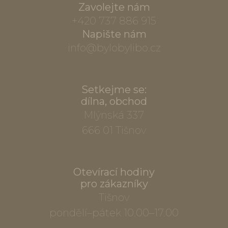
Zavolejte nám
+420 737 886 915
Napište nám
info@bylobylibo.cz
Setkejme se:
dílna, obchod
Mlýnská 337
666 01 Tišnov
Otevírací hodiny
pro zákazníky
Tišnov
pondělí–pátek 10.00–17.00