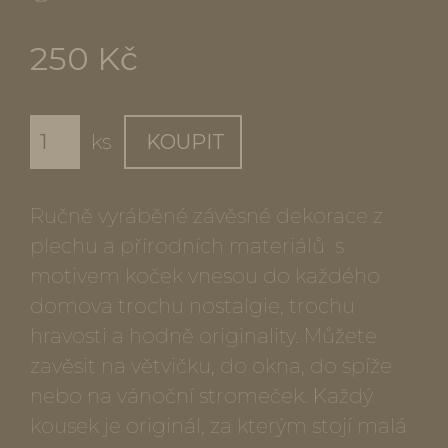
250 Kč
ks
KOUPIT
Ručně vyráběné závěsné dekorace z
plechu a přírodních materiálů s
motivem koček vnesou do každého
domova trochu nostalgie, trochu
hravosti a hodně originality. Můžete
zavěsit na větvičku, do okna, do spíže
nebo na vánoční stromeček. Každý
kousek je originál, za kterým stojí malá