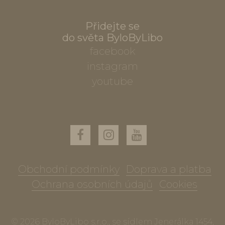
Přidejte se
do světa ByloByLibo
facebook
instagram
youtube
Obchodní podmínky
Doprava a platba
Ochrana osobních údajů
Cookies
© 2026 ByloByLibo s.r.o., se sídlem Jenerálka 1454,