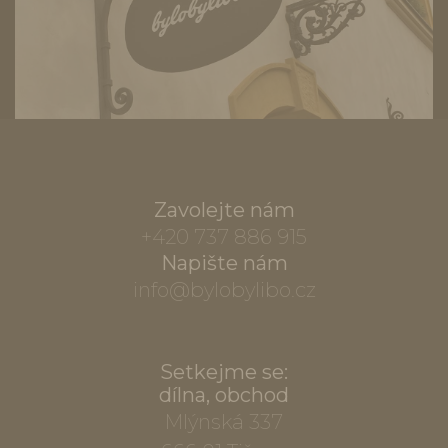
Zavolejte nám
+420 737 886 915
Napište nám
info@bylobylibo.cz
Setkejme se:
dílna, obchod
Mlýnská 337