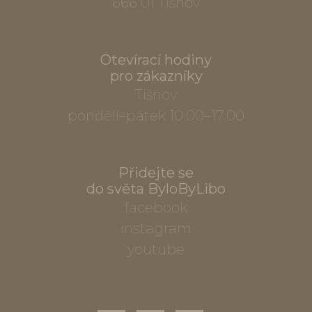
666 01 Tišnov
Otevírací hodiny
pro zákazníky
Tišnov
pondělí–pátek 10.00–17.00
Přidejte se
do světa ByloByLibo
facebook
instagram
youtube