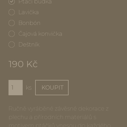
Ptačí budka
Lavička
Bonbón
Čajová konvička
Deštník
190 Kč
ks
KOUPIT
Ručně vyráběné závěsné dekorace z
plechu a přírodních materiálů s
motivem ptáčků vnesou do každého