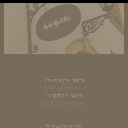
Zavolejte nám
+420 737 886 915
Napište nám
info@bylobylibo.cz
Setkejme se: