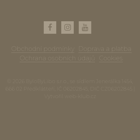
Obchodní podmínky
Doprava a platba
Ochrana osobních údajů
Cookies
© 2026 ByloByLibo s.r.o., se sídlem Jenerálka 1454,
666 02 Předklášteří, IČ 06202845, DIČ CZ06202845 |
Vytvořil
web-klub.cz