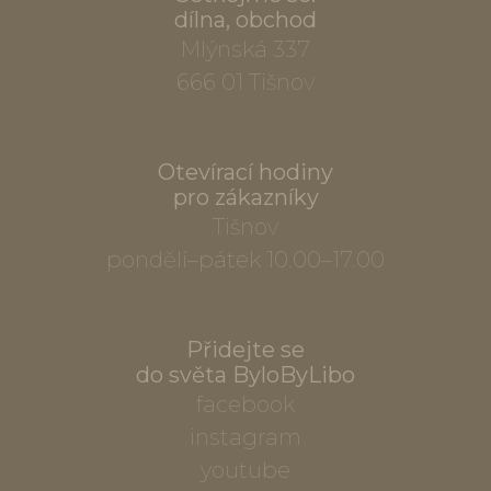
dílna, obchod
Mlýnská 337
666 01 Tišnov
Otevírací hodiny
pro zákazníky
Tišnov
pondělí–pátek 10.00–17.00
Přidejte se
do světa ByloByLibo
facebook
instagram
youtube