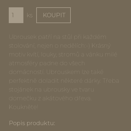
ks
KOUPIT
Ubrousek patří na stůl při každém
stolování, nejen o nedělích:-) Krásný
motiv kvítí, louky, stromů a vánku milé
atmosféry padne do všech
domácností. Ubrouskem lze také
perfektně doladit některé dárky. Třeba
stojánek na ubrousky ve tvaru
domečku z akátového dřeva.
Koukněte!
Popis produktu: