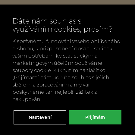
Rozměry: 33 x 33 cm, třívrstvé, barva
béžová s bílým potiskem
Dáte nám souhlas s
Obsahuje 20 kusů v jednom balení.
využíváním cookies, prosím?
Bělené bez chloru, s barvami na vodní
K správnému fungování vašeho oblíbeného
bázi
e-shopu, k přizpůsobení obsahu stránek
Výrobce: Raeder, Německo
vašim potřebám, ke statistickým a
Vyrobeny klima pozitivním způsobem
marketingovým účelům používáme
soubory cookie. Kliknutím na tlačítko
„Přijímám“ nám udělíte souhlas s jejich
Zpět
Doporučit
sběrem a zpracováním a my vám
poskytneme ten nejlepší zážitek z
nakupování.
Nastavení
Přijímám