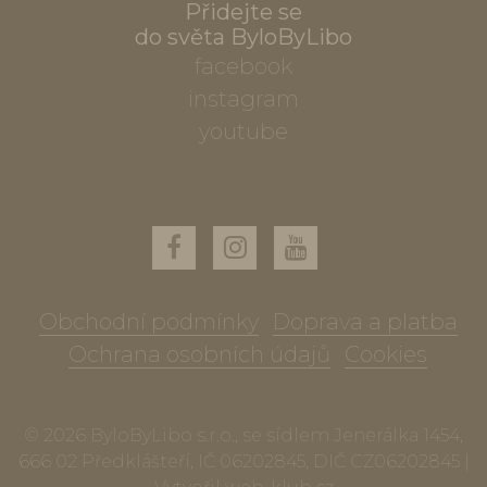
Přidejte se
do světa ByloByLibo
facebook
instagram
youtube
Obchodní podmínky
Doprava a platba
Ochrana osobních údajů
Cookies
© 2026 ByloByLibo s.r.o., se sídlem Jenerálka 1454,
666 02 Předklášteří, IČ 06202845, DIČ CZ06202845 |