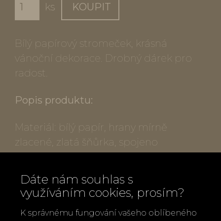
ks
KOUPIT
Bílý papírový stromeček, krásná
vánoční dekorace. Drobný dárek pro
radost.
Popis produktu:
Materiál: bílý papír, hrany mírně
zlacené, zlatá šňůrka, spojeno
magnetkem
Výška: malý 8 cm, velký 12 cm
Dáte nám souhlas s
využíváním cookies, prosím?
Zpět
Doporučit
K správnému fungování vašeho oblíbeného