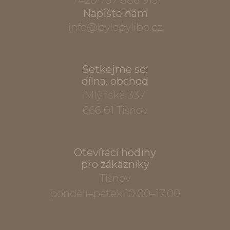
+420 737 886 915
Napište nám
info@bylobylibo.cz
Setkejme se:
dílna, obchod
Mlýnská 337
666 01 Tišnov
Otevírací hodiny
pro zákazníky
Tišnov
pondělí–pátek 10.00–17.00