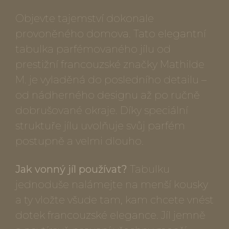
Objevte tajemství dokonale
provoněného domova. Tato elegantní
tabulka parfémovaného jílu od
prestižní francouzské značky Mathilde
M. je vyladěná do posledního detailu –
od nádherného designu až po ručně
dobrušované okraje. Díky speciální
struktuře jílu uvolňuje svůj parfém
postupně a velmi dlouho.
Jak vonný jíl používat?
Tabulku
jednoduše nalámejte na menší kousky
a ty vložte všude tam, kam chcete vnést
dotek francouzské elegance. Jíl jemně