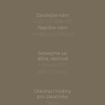
Zavolejte nám
+420 737 886 915
Napište nám
info@bylobylibo.cz
Setkejme se:
dílna, obchod
Mlýnská 337
666 01 Tišnov
Otevírací hodiny
pro zákazníky
Tišnov