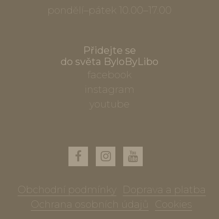
pondělí–pátek 10.00–17.00
Přidejte se
do světa ByloByLibo
facebook
instagram
youtube
Obchodní podmínky
Doprava a platba
Ochrana osobních údajů
Cookies