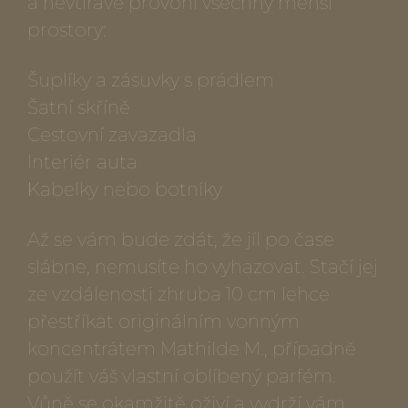
a nevtíravě provoní všechny menší
prostory:
Šuplíky a zásuvky s prádlem
Šatní skříně
Cestovní zavazadla
Interiér auta
Kabelky nebo botníky
Až se vám bude zdát, že jíl po čase
slábne, nemusíte ho vyhazovat. Stačí jej
ze vzdálenosti zhruba 10 cm lehce
přestříkat originálním vonným
koncentrátem Mathilde M., případně
použít váš vlastní oblíbený parfém.
Vůně se okamžitě oživí a vydrží vám