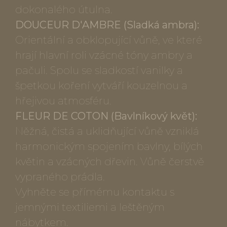
dokonalého útulna.
DOUCEUR D'AMBRE (Sladká ambra):
Orientální a obklopující vůně, ve které
hrají hlavní roli vzácné tóny ambry a
pačuli. Spolu se sladkostí vanilky a
špetkou koření vytváří kouzelnou a
hřejivou atmosféru.
FLEUR DE COTON (Bavlníkový květ):
Něžná, čistá a uklidňující vůně vzniklá
harmonickým spojením bavlny, bílých
květin a vzácných dřevin. Vůně čerstvě
vypraného prádla.
Vyhněte se přímému kontaktu s
jemnými textiliemi a leštěným
nábytkem.