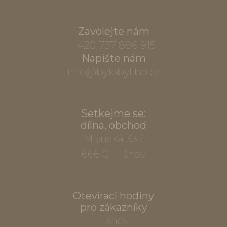
Zavolejte nám
+420 737 886 915
Napište nám
info@bylobylibo.cz
Setkejme se:
dílna, obchod
Mlýnská 337
666 01 Tišnov
Otevírací hodiny
pro zákazníky
Tišnov