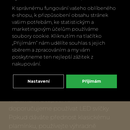
Materiál: porcelán, ouško z mosazi
K správnému fungování vašeho oblíbeného
e-shopu, k přizpůsobení obsahu stránek
Barva: sněhově bílá a zlatá
vašim potřebám, ke statistickým a
marketingovým účelům používáme
Výrobce: räder, Německo
soubory cookie. Kliknutím na tlačítko
„Přijímám“ nám udělíte souhlas s jejich
Velká lucerna: výška 20 cm, šířka 11,9 cm,
sběrem a zpracováním a my vám
poskytneme ten nejlepší zážitek z
hloubka 11,8 cm
nakupování.
Malá lucerna: výška 11 cm
Nastavení
Přijímám
Údržba a bezpečnostní pokyny
Pro
maximální bezpečí vám
doporučujeme používat LED svíčky.
Pokud dáváte přednost klasickému
plamínku, používejte výhradně