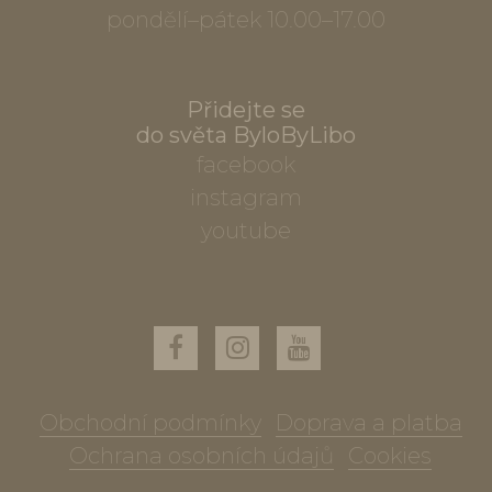
pondělí–pátek 10.00–17.00
Přidejte se
do světa ByloByLibo
facebook
instagram
youtube
Obchodní podmínky
Doprava a platba
Ochrana osobních údajů
Cookies