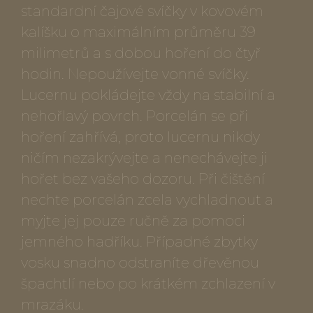
standardní čajové svíčky v kovovém
kalíšku o maximálním průměru 39
milimetrů a s dobou hoření do čtyř
hodin. Nepoužívejte vonné svíčky.
Lucernu pokládejte vždy na stabilní a
nehořlavý povrch. Porcelán se při
hoření zahřívá, proto lucernu nikdy
ničím nezakrývejte a nenechávejte ji
hořet bez vašeho dozoru. Při čištění
nechte porcelán zcela vychladnout a
myjte jej pouze ručně za pomoci
jemného hadříku. Případné zbytky
vosku snadno odstraníte dřevěnou
špachtlí nebo po krátkém zchlazení v
mrazáku.