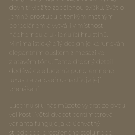
dovnitř vložíte zapálenou svíčku. Světlo
jemně prostupuje tenkým matným
porcelánem a vytváří v místnosti
nádhernou a uklidňující hru stínů.
Minimalistický bílý design je korunován
elegantním ouškem z mosazi ve
zlatavém tónu. Tento drobný detail
dodává celé lucerně punc jemného
luxusu a zároveň usnadňuje její
přenášení.
Lucernu si u nás můžete vybrat ze dvou
velikostí. Větší dvaceticentimetrová
varianta funguje jako úchvatný
středobod prostřeného stolu nebo