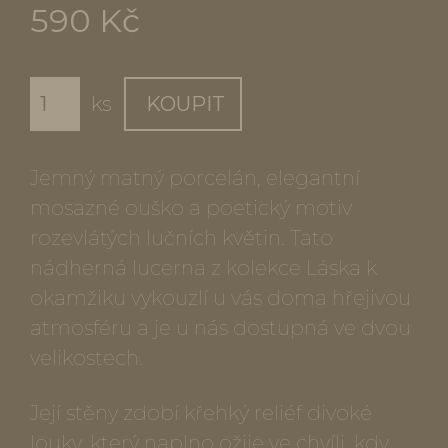
590 Kč
ks
KOUPIT
Jemný matný porcelán, elegantní
mosazné ouško a poetický motiv
rozevlátých lučních květin. Tato
nádherná lucerna z kolekce Láska k
okamžiku vykouzlí u vás doma hřejivou
atmosféru a je u nás dostupná ve dvou
velikostech.
Její stěny zdobí křehký reliéf divoké
louky, který naplno ožije ve chvíli, kdy