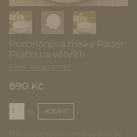
Porcelánová miska Räder
Ptáčci na větvích
Räder design stories
890 Kč
ks
KOUPIT
Přeneste se s námi na malou chvíli do