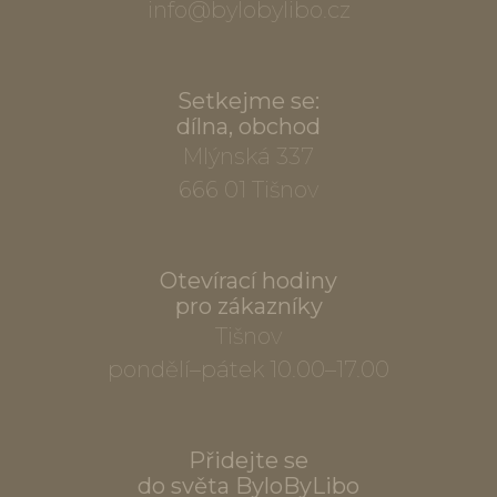
info@bylobylibo.cz
Setkejme se:
dílna, obchod
Mlýnská 337
666 01 Tišnov
Otevírací hodiny
pro zákazníky
Tišnov
pondělí–pátek 10.00–17.00
Přidejte se
do světa ByloByLibo