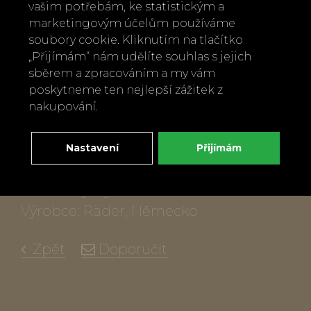
vašim potřebám, ke statistickým a
Materiál: porcelán, částečně glazovaný
marketingovým účelům používáme
soubory cookie. Kliknutím na tlačítko
Barva: sněhově bílá a zářivě zlatá
„Přijímám“ nám udělíte souhlas s jejich
Rozměry: výška 6 cm, průměr 12 cm
sběrem a zpracováním a my vám
Údržba: omyjte vždy jen jemně v ruce a
poskytneme ten nejlepší zážitek z
nechte důkladně uschnout
nakupování.
Upozornění: slouží primárně jako
dekorace nebo na uložení drobných
Nastavení
Přijímám
cenností, nepatří do mikrovlnné trouby
ani do myčky
Výrobce: Räder, Německo
Zpět
Doporučit