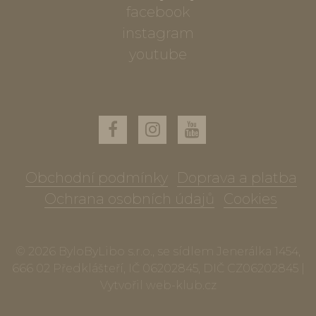
facebook
instagram
youtube
Obchodní podmínky
Doprava a platba
Ochrana osobních údajů
Cookies
© 2026 ByloByLibo s.r.o., se sídlem Jenerálka 1454,
666 02 Předklášteří, IČ 06202845, DIČ CZ06202845 |
Vytvořil
web-klub.cz