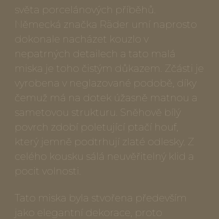
světa porcelánových příběhů.
Německá značka Räder umí naprosto
dokonale nacházet kouzlo v
nepatrných detailech a tato malá
miska je toho čistým důkazem. Zčásti je
vyrobena v neglazované podobě, díky
čemuž má na dotek úžasně matnou a
sametovou strukturu. Sněhově bílý
povrch zdobí poletující ptačí houf,
který jemně podtrhují zlaté odlesky. Z
celého kousku sálá neuvěřitelný klid a
pocit volnosti.
Tato miska byla stvořena především
jako elegantní dekorace, proto