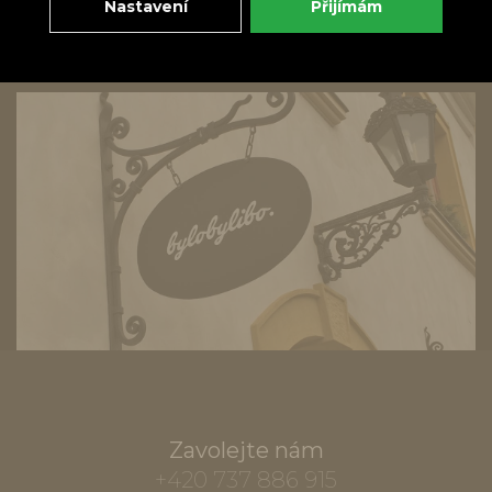
Nastavení
Přijímám
Zavolejte nám
+420 737 886 915