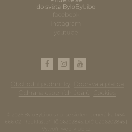
Přidejte se
do světa ByloByLibo
facebook
instagram
youtube
Obchodní podmínky
Doprava a platba
Ochrana osobních údajů
Cookies
© 2026 ByloByLibo s.r.o., se sídlem Jenerálka 1454,
666 02 Předklášteří, IČ 06202845, DIČ CZ06202845 |
Vytvořil
web-klub.cz