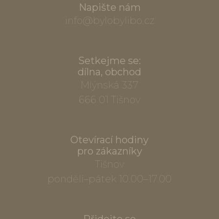
Napište nám
info@bylobylibo.cz
Setkejme se:
dílna, obchod
Mlýnská 337
666 01 Tišnov
Otevírací hodiny
pro zákazníky
Tišnov
pondělí–pátek 10.00–17.00