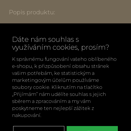
Popis produktu:
Rozměry:
výška 5,7 cm, šířka 5,1 cm,
hloubka 5,0 cm
Dáte nám souhlas s
Materiál:
jemný bílý porcelán,
využíváním cookies, prosím?
voskovaná bavlněná šňůrka a papírový
K správnému fungování vašeho oblíbeného
štítek
e-shopu, k přizpůsobení obsahu stránek
Osvětlení:
integrovaná LED dioda
vašim potřebám, ke statistickým a
Barva:
marketingovým účelům používáme
bílá v kombinaci s barevnými
soubory cookie. Kliknutím na tlačítko
detaily
„Přijímám“ nám udělíte souhlas s jejich
Design:
räder (Německo)
sběrem a zpracováním a my vám
poskytneme ten nejlepší zážitek z
Zpět
Doporučit
nakupování.