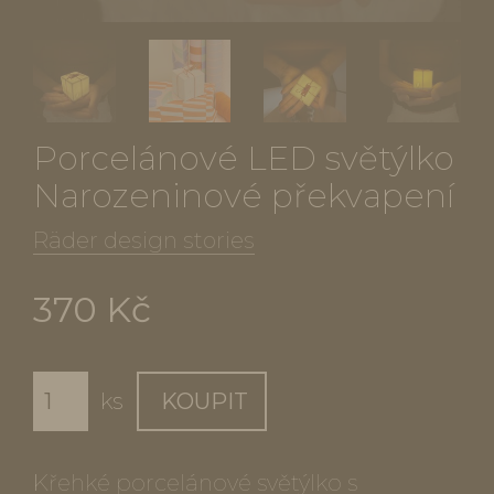
Porcelánové LED světýlko
Narozeninové překvapení
Räder design stories
370 Kč
ks
KOUPIT
Křehké porcelánové světýlko s