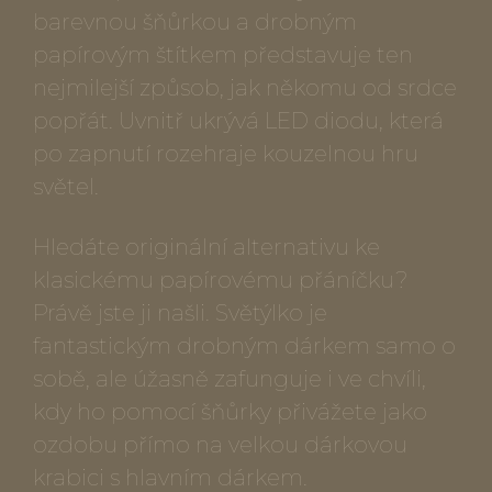
barevnou šňůrkou a drobným
papírovým štítkem představuje ten
nejmilejší způsob, jak někomu od srdce
popřát. Uvnitř ukrývá LED diodu, která
po zapnutí rozehraje kouzelnou hru
světel.
Hledáte originální alternativu ke
klasickému papírovému přáníčku?
Právě jste ji našli. Světýlko je
fantastickým drobným dárkem samo o
sobě, ale úžasně zafunguje i ve chvíli,
kdy ho pomocí šňůrky přivážete jako
ozdobu přímo na velkou dárkovou
krabici s hlavním dárkem.