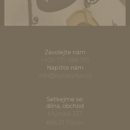
Zavolejte nám
+420 737 886 915
Napište nám
info@bylobylibo.cz
Setkejme se:
dílna, obchod
Mlýnská 337
666 01 Tišnov