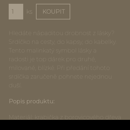
ks
KOUPIT
Hledáte nápaditou drobnost z lásky?
Srdíčko na cesty, do kapsy, do kabelky.
Tento malinkatý symbol lásky a
radosti je top dárek pro druhé,
milované, blízké. Při předání tohoto
srdíčka zaručeně pohnete nejednou
duší.
Popis produktu:
Materiál: krabička z borovicového dřeva
s magnetickým uzávěrem