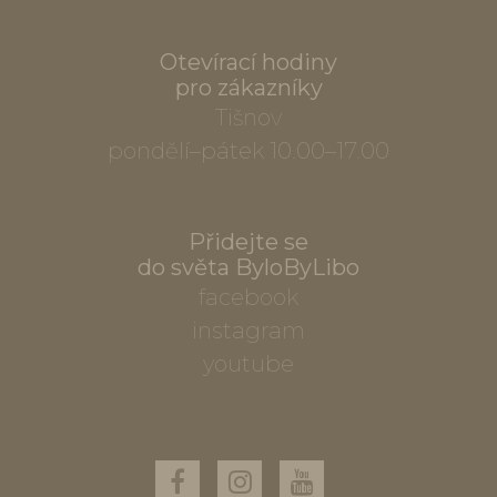
Otevírací hodiny
pro zákazníky
Tišnov
pondělí–pátek 10.00–17.00
Přidejte se
do světa ByloByLibo
facebook
instagram
youtube