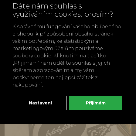
Rozměry krabička: 5,5 x 3,5 cm
Dáte nám souhlas s
využíváním cookies, prosím?
Rozměry srdíčka: 3 - 3,5cm
Porcelánové srdce se
K správnému fungování vašeho oblíbeného
stříbrným malováním.
e-shopu, k přizpůsobení obsahu stránek
vašim potřebám, ke statistickým a
Zpět
Doporučit
marketingovým účelům používáme
soubory cookie. Kliknutím na tlačítko
„Přijímám“ nám udělíte souhlas s jejich
sběrem a zpracováním a my vám
poskytneme ten nejlepší zážitek z
nakupování.
Nastavení
Přijímám