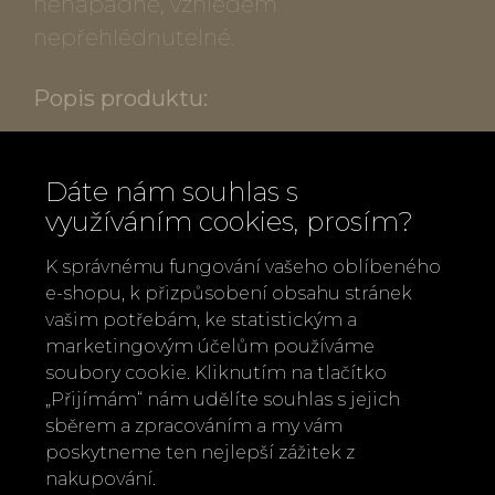
nenápadné, vzhledem
nepřehlédnutelné.
Popis produktu:
Vázička Kouzelná zahrada rozměry:
Dáte nám souhlas s
výška 14 cm, průměr 6,5 cm
využíváním cookies, prosím?
Materiál: porcelán, částečně glazovaný,
ražba motivu lístků
K správnému fungování vašeho oblíbeného
Barva bílá
e-shopu, k přizpůsobení obsahu stránek
vašim potřebám, ke statistickým a
Vázička Zahrádka rozměry: výška 10 cm,
marketingovým účelům používáme
průměr 6,5 cm
soubory cookie. Kliknutím na tlačítko
Materiál: porcelán, částečně glazovaný,
„Přijímám“ nám udělíte souhlas s jejich
ražba motivu divokých koprů
sběrem a zpracováním a my vám
poskytneme ten nejlepší zážitek z
Barva bílá
nakupování.