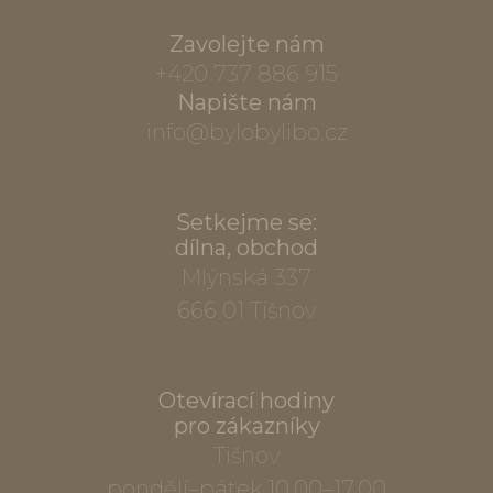
Zavolejte nám
+420 737 886 915
Napište nám
info@bylobylibo.cz
Setkejme se:
dílna, obchod
Mlýnská 337
666 01 Tišnov
Otevírací hodiny
pro zákazníky
Tišnov
pondělí–pátek 10.00–17.00