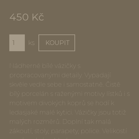
450 Kč
ks
KOUPIT
Nádherné bílé vázičky s
propracovanými detaily. Vypadají
skvěle vedle sebe i samostatně. Čistě
bílý porcelán s raženými motivy lístků i s
motivem divokých koprů se hodí k
ledasjaké malé kytici. Vázičky jsou totiž
malých rozměrů. Doplní tak malá
zákoutí, stoly, parapety, police. Velikostí