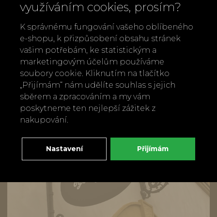
využíváním cookies, prosím?
Materiál: porcelán
Rozměry: výška cca 5,5 cm
K správnému fungování vašeho oblíbeného
e-shopu, k přizpůsobení obsahu stránek
Zpět
Doporučit
vašim potřebám, ke statistickým a
marketingovým účelům používáme
soubory cookie. Kliknutím na tlačítko
„Přijímám“ nám udělíte souhlas s jejich
sběrem a zpracováním a my vám
poskytneme ten nejlepší zážitek z
nakupování.
Nastavení
Přijímám