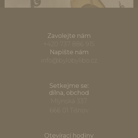
Zavolejte nám
+420 737 886 915
Napište nám
info@bylobylibo.cz
Setkejme se:
dílna, obchod
Mlýnská 337
666 01 Tišnov
Otevírací hodiny