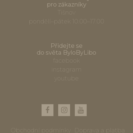
pro zákazníky
Tišnov
pondělí–pátek 10.00–17.00
Přidejte se
do světa ByloByLibo
facebook
instagram
youtube
Obchodní podmínky
Doprava a platba