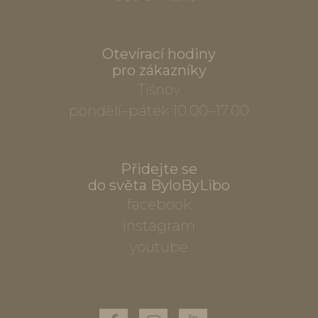
Otevírací hodiny
pro zákazníky
Tišnov
pondělí–pátek 10.00–17.00
Přidejte se
do světa ByloByLibo
facebook
instagram
youtube