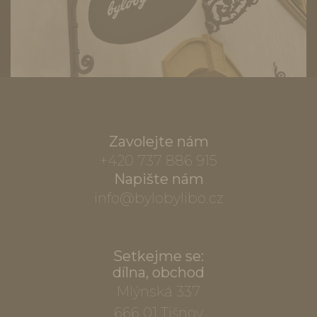
Zavolejte nám
+420 737 886 915
Napište nám
info@bylobylibo.cz
Setkejme se:
dílna, obchod
Mlýnská 337
666 01 Tišnov