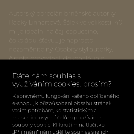
Autorský porcelán brněnské autorky
Radky Linhartové. Šálek ve velikosti 140
ml je ideální na čaj, capuccino,
čokoládu, šťávu... je naprosto
nezaměnitelný. Osobitý styl autorky,
čistota provedení, dokonalé linie,
jedinečné estetično. Je tak lehounký a
Dáte nám souhlas s
krásný, že jakmile si na něj zvyknete,
využíváním cookies, prosím?
Váš oblíbený nápoj už Vám z jiného
chutnat nebude...
K správnému fungování vašeho oblíbeného
e-shopu, k přizpůsobení obsahu stránek
Popis produktu:
vašim potřebám, ke statistickým a
marketingovým účelům používáme
soubory cookie. Kliknutím na tlačítko
Autorský porcelán
„Přijímám“ nám udělíte souhlas s jejich