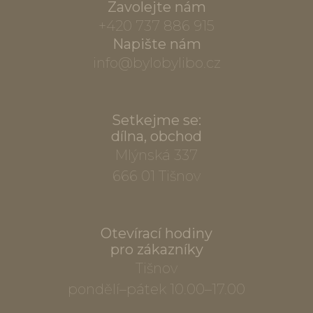
Zavolejte nám
+420 737 886 915
Napište nám
info@bylobylibo.cz
Setkejme se:
dílna, obchod
Mlýnská 337
666 01 Tišnov
Otevírací hodiny
pro zákazníky
Tišnov
pondělí–pátek 10.00–17.00