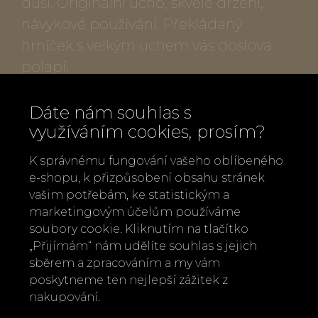
duši. Originální ucho, skvělé držení,
návykové používání. Překládaný
hrníček s velkým uchem vás doslova
polapí.
Popis produktu:
Dáte nám souhlas s
využíváním cookies, prosím?
Autorský porcelán
K správnému fungování vašeho oblíbeného
Autorka: Radka Linhartová
e-shopu, k přizpůsobení obsahu stránek
Vyrobeno v České republice
vašim potřebám, ke statistickým a
Materiál: porcelán, platina
marketingovým účelům používáme
Výška 8 cm, průměr 12 cm, délka včetně
soubory cookie. Kliknutím na tlačítko
„Přijímám“ nám udělíte souhlas s jejich
ucha 18 cm, 400 ml
sběrem a zpracováním a my vám
poskytneme ten nejlepší zážitek z
nakupování.
Zpět
Doporučit