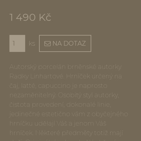
1 490 Kč
ks
NA DOTAZ
Autorský porcelán brněnské autorky
Radky Linhartové. Hrníček určený na
čaj, latté, capuccino je naprosto
nezaměnitelný. Osobitý styl autorky,
čistota provedení, dokonalé linie,
jedinečné estetično vám z obyčejného
hrníčku udělají Váš a jenom Váš
hrníček. Některé předměty totiž mají