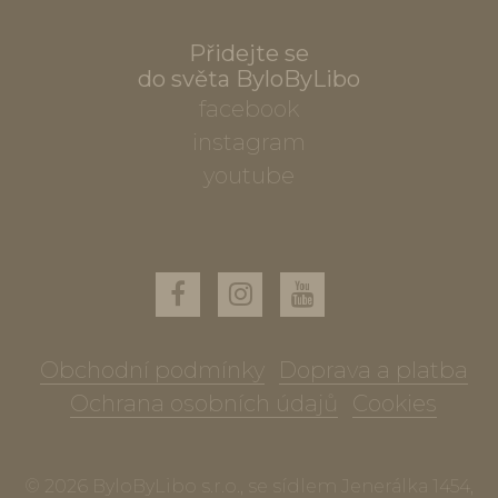
Přidejte se
do světa ByloByLibo
facebook
instagram
youtube
Obchodní podmínky
Doprava a platba
Ochrana osobních údajů
Cookies
© 2026 ByloByLibo s.r.o., se sídlem Jenerálka 1454,