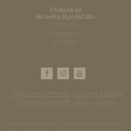
Přidejte se
do světa ByloByLibo
facebook
instagram
youtube
Obchodní podmínky
Doprava a platba
Ochrana osobních údajů
Cookies
© 2026 ByloByLibo s.r.o., se sídlem Jenerálka 1454,
666 02 Předklášteří, IČ 06202845, DIČ CZ06202845 |