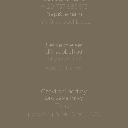
+420 737 886 915
Napište nám
info@bylobylibo.cz
Setkejme se:
dílna, obchod
Mlýnská 337
666 01 Tišnov
Otevírací hodiny
pro zákazníky
Tišnov
pondělí–pátek 10.00–17.00