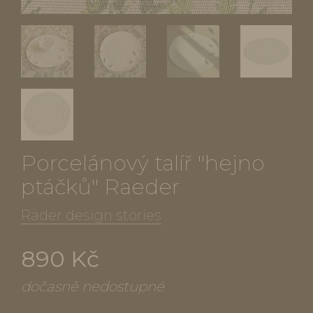
Porcelánový talíř "hejno
ptáčků" Raeder
Räder design stories
890 Kč
dočasně nedostupné