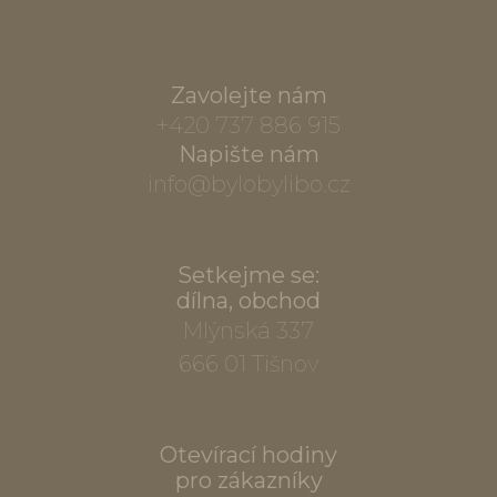
Zavolejte nám
+420 737 886 915
Napište nám
info@bylobylibo.cz
Setkejme se:
dílna, obchod
Mlýnská 337
666 01 Tišnov
Otevírací hodiny
pro zákazníky