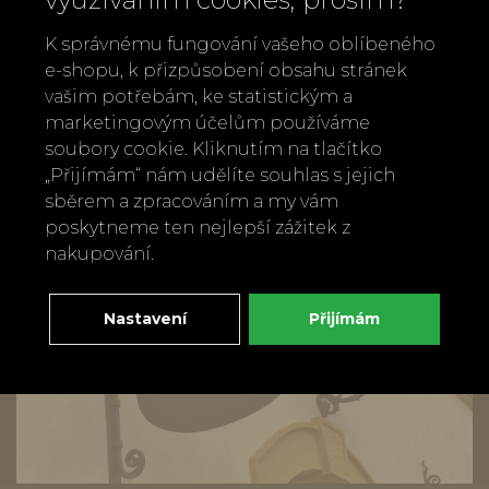
zlatým ptáčkem
K správnému fungování vašeho oblíbeného
e-shopu, k přizpůsobení obsahu stránek
Zpět
Doporučit
vašim potřebám, ke statistickým a
marketingovým účelům používáme
soubory cookie. Kliknutím na tlačítko
„Přijímám“ nám udělíte souhlas s jejich
sběrem a zpracováním a my vám
poskytneme ten nejlepší zážitek z
nakupování.
Nastavení
Přijímám