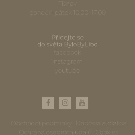
Tišnov
pondělí–pátek 10.00–17.00
Přidejte se
do světa ByloByLibo
facebook
instagram
youtube
Obchodní podmínky
Doprava a platba
Ochrana osobních údajů
Cookies