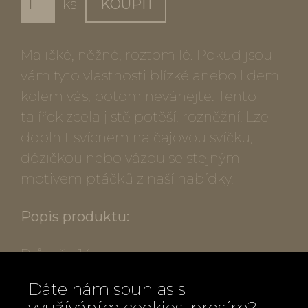
ks
KOUPIT
Maličké, něžné, roztomilé. Pokud jsou
vám tyto vlastnosti blízké anebo lidem
kolem vás, potom neváhejte. Tento
talířek zcela jistě potěší, rozněžní. Lze
doplnit svícnem na čajovou svíčku,
dózičkou nebo vázou se stejným
motivem ptáčků z naší nabídky.
Popis produktu:
Průměr: 14 cm
Materiál: porcelán, neglazovaný, s
Dáte nám souhlas s
raženými lístky a ručně malovaným
využíváním cookies, prosím?