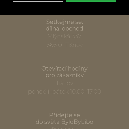
Setkejme se:
dílna, obchod
Mlýnská 337
666 01 Tišnov
Otevírací hodiny
pro zákazníky
Tišnov
pondělí–pátek 10.00–17.00
Přidejte se
do světa ByloByLibo