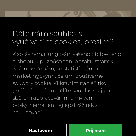
Dáte nám souhlas s
využíváním cookies, prosím?
K správnému fungování vašeho oblíbeného
e-shopu, k přizpůsobení obsahu stránek
vašim potřebám, ke statistickým a
marketingovým účelům používáme
soubory cookie. Kliknutím na tlačítko
„Přijímám“ nám udělíte souhlas s jejich
sběrem a zpracováním a my vám
poskytneme ten nejlepší zážitek z
Zavolejte nám
nakupování.
+420 737 886 915
Napište nám
Nastavení
Přijímám
info@bylobylibo.cz