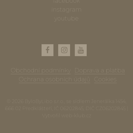
facebook
instagram
youtube
Obchodní podmínky
Doprava a platba
Ochrana osobních údajů
Cookies
© 2026 ByloByLibo s.r.o., se sídlem Jenerálka 1454,
666 02 Předklášteří, IČ 06202845, DIČ CZ06202845 |
Vytvořil
web-klub.cz