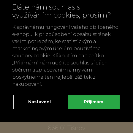
Dáte nám souhlas s
využíváním cookies, prosím?
K správnému fungování vašeho oblíbeného
e-shopu, k přizpůsobení obsahu stránek
vašim potřebám, ke statistickým a
marketingovým účelům používáme
Zavolejte nám
soubory cookie. Kliknutím na tlačítko
„Přijímám“ nám udělíte souhlas s jejich
+420 737 886 915
sběrem a zpracováním a my vám
Napište nám
poskytneme ten nejlepší zážitek z
info@bylobylibo.cz
nakupování.
Nastavení
Přijímám
Setkejme se:
dílna, obchod
Mlýnská 337
666 01 Tišnov