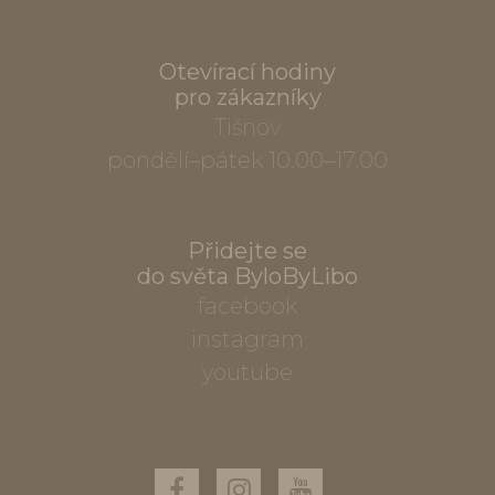
Otevírací hodiny
pro zákazníky
Tišnov
pondělí–pátek 10.00–17.00
Přidejte se
do světa ByloByLibo
facebook
instagram
youtube