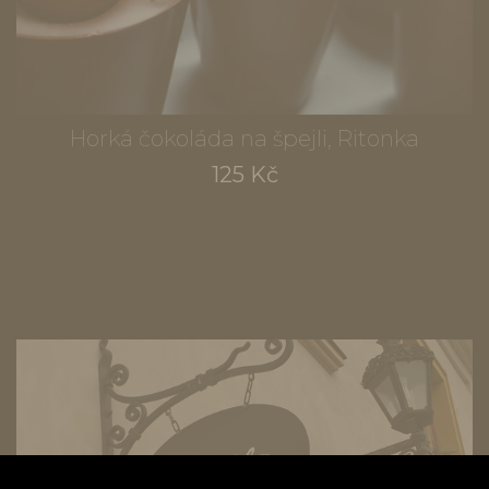
Horká čokoláda na špejli, Ritonka
125 Kč