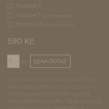
Tricolore 11
Tricolore 7
dočasně nedostupné
Tricolore 13
dočasně nedostupné
590 Kč
ks
NA DOTAZ
Stylový šátek doplní každý outfit! Tento
krásný trojcípý šátek Yara Tricolore
v trendy barvách dodá ten správný
šmrnc každému outfitu. Šál je vyrobený
ze 100% bavlněné vaflové látky a