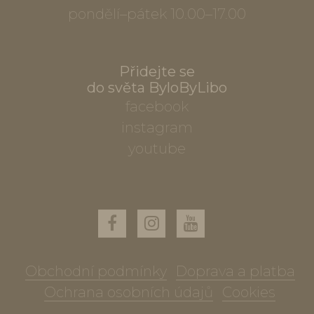
pondělí–pátek 10.00–17.00
Přidejte se
do světa ByloByLibo
facebook
instagram
youtube
Obchodní podmínky
Doprava a platba
Ochrana osobních údajů
Cookies