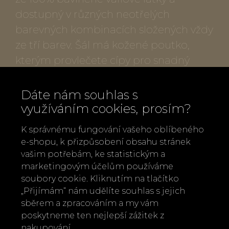
dostupný v různých neotřelých
barevných kombinacích složených vždy
ze tří barev. Šál má kožené poutko,
kterým provlečete cípy pro snadný
úvaz a elegantní tvar. Směle vybírejte,
šálů a šátků není nikdy dost.
Dáte nám souhlas s
využíváním cookies, prosím?
Popis produktu:
K správnému fungování vašeho oblíbeného
e-shopu, k přizpůsobení obsahu stránek
Velikost: cca 180 x 90 cm, trojcípý tvar
vašim potřebám, ke statistickým a
Kožené poutko pro snadný úvaz šátku
marketingovým účelům používáme
Materiál: 100% bavlna
soubory cookie. Kliknutím na tlačítko
„Přijímám“ nám udělíte souhlas s jejich
Ruční praní
sběrem a zpracováním a my vám
Vyrobeno v Itálii
poskytneme ten nejlepší zážitek z
Výrobce: LOT83, Nizozemí
nakupování.