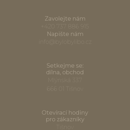
Zavolejte nám
+420 737 886 915
Napište nám
info@bylobylibo.cz
Setkejme se:
dílna, obchod
Mlýnská 337
666 01 Tišnov
Otevírací hodiny
pro zákazníky
Tišnov