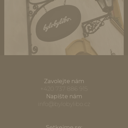
Zavolejte nám
+420 737 886 915
Napište nám
info@bylobylibo.cz
Setkejme se: