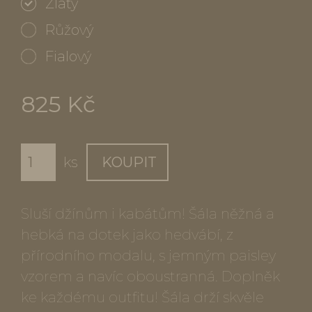
Zlatý
Růžový
Fialový
825 Kč
ks
KOUPIT
Sluší džínům i kabátům! Šála něžná a
hebká na dotek jako hedvábí, z
přírodního modalu, s jemným paisley
vzorem a navíc oboustranná. Doplněk
ke každému outfitu! Šála drží skvěle