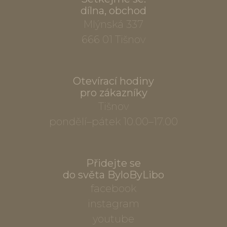
dílna, obchod
Mlýnská 337
666 01 Tišnov
Otevírací hodiny
pro zákazníky
Tišnov
pondělí–pátek 10.00–17.00
Přidejte se
do světa ByloByLibo
facebook
instagram
youtube