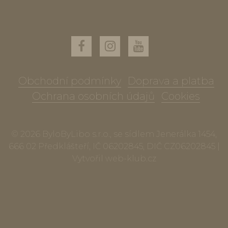
Obchodní podmínky
Doprava a platba
Ochrana osobních údajů
Cookies
© 2026 ByloByLibo s.r.o., se sídlem Jenerálka 1454,
666 02 Předklášteří, IČ 06202845, DIČ CZ06202845 |
Vytvořil
web-klub.cz