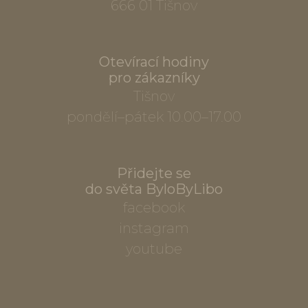
666 01 Tišnov
Otevírací hodiny
pro zákazníky
Tišnov
pondělí–pátek 10.00–17.00
Přidejte se
do světa ByloByLibo
facebook
instagram
youtube