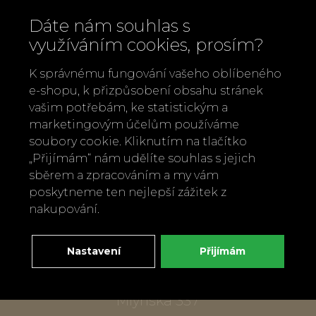
Dáte nám souhlas s
využíváním cookies, prosím?
K správnému fungování vašeho oblíbeného
e-shopu, k přizpůsobení obsahu stránek
vašim potřebám, ke statistickým a
marketingovým účelům používáme
soubory cookie. Kliknutím na tlačítko
Zavolejte nám
„Přijímám“ nám udělíte souhlas s jejich
+420 737 886 915
sběrem a zpracováním a my vám
Napište nám
poskytneme ten nejlepší zážitek z
info@bylobylibo.cz
nakupování.
Nastavení
Přijímám
Setkejme se:
dílna, obchod
Mlýnská 337