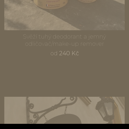
Svěží tuhý deodorant a jemný
odličovač/make-up remover
od
240 Kč