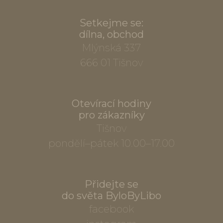
Setkejme se:
dílna, obchod
Mlýnská 337
666 01 Tišnov
Otevírací hodiny
pro zákazníky
Tišnov
pondělí–pátek 10.00–17.00
Přidejte se
do světa ByloByLibo
facebook