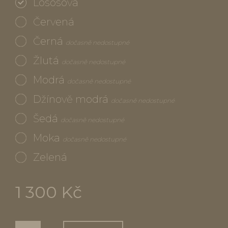
Lososová
Červená
Černá
dočasně nedostupné
Žlutá
dočasně nedostupné
Modrá
dočasně nedostupné
Džínově modrá
dočasně nedostupné
Šedá
dočasně nedostupné
Moka
dočasně nedostupné
Zelená
1 300 Kč