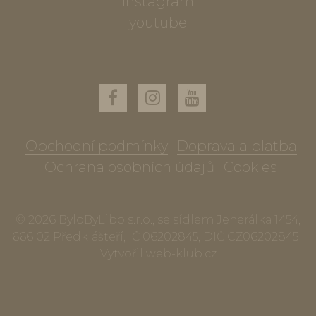
instagram
youtube
Obchodní podmínky
Doprava a platba
Ochrana osobních údajů
Cookies
© 2026 ByloByLibo s.r.o., se sídlem Jenerálka 1454,
666 02 Předklášteří, IČ 06202845, DIČ CZ06202845 |
Vytvořil
web-klub.cz