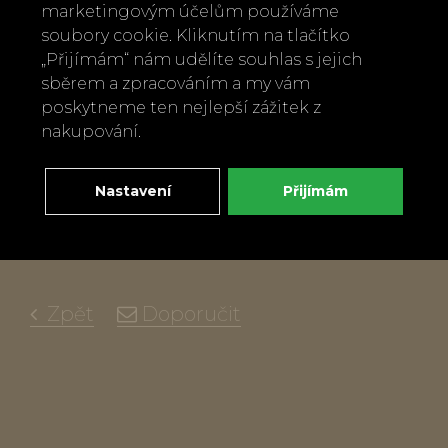
marketingovým účelům používáme
cm, výška i s ramenním popruhem cca
soubory cookie. Kliknutím na tlačítko
60 cm, dno cca 13 cm
„Přijímám“ nám udělíte souhlas s jejich
Uvnitř kabelky je prostorná kapsa na
sběrem a zpracováním a my vám
zip připevněné stříbrným řetízkem,
poskytneme ten nejlepší zážitek z
nakupování.
reliéfní logo Sarah and Sally
Materiál: 100% pravá kůže - měkký
Nastavení
Přijímám
semiš,
Vyrobeno v Itálii
Zpět
Doporučit