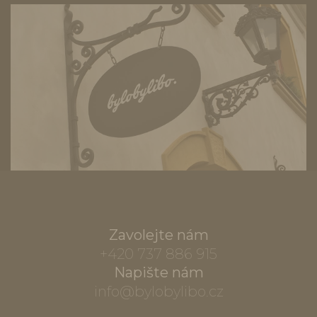
Zavolejte nám
+420 737 886 915
Napište nám
info@bylobylibo.cz