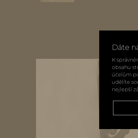
Dáte n
K správné
obsahu st
účelům po
udělíte s
nejlepší z