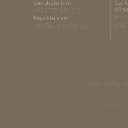
Zavolejte nám
Setk
díln
+420 737 886 915
Mlýn
Napište nám
info@bylobylibo.cz
666 
Obchodní po
© 2026 ByloByLib