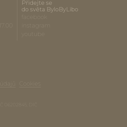
Přidejte se
do světa ByloByLibo
facebook
17.00
instagram
youtube
 údajů
Cookies
 IČ 06202845, DIČ