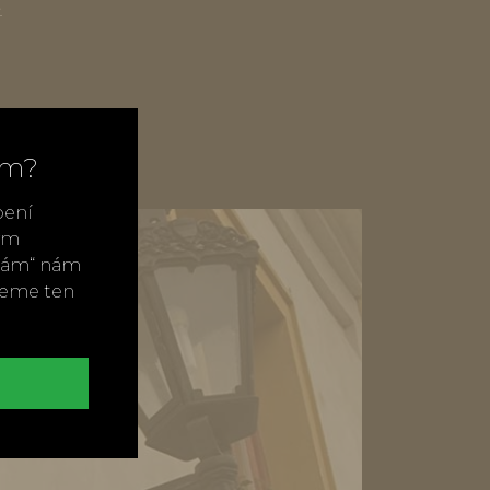
t
ím?
bení
vým
ímám“ nám
neme ten