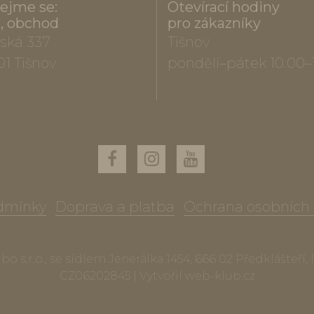
ejme se:
Otevírací hodiny
a, obchod
pro zákazníky
ská 337
Tišnov
01 Tišnov
pondělí–pátek 10.00–
dmínky
Doprava a platba
Ochrana osobních
o s.r.o., se sídlem Jenerálka 1454, 666 02 Předklášteří,
CZ06202845 | Vytvořil
web-klub.cz