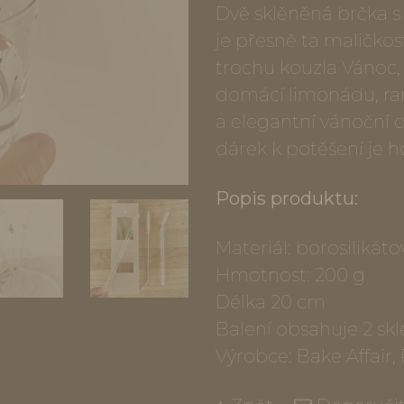
Dvě sklěněná brčka 
je přesně ta maličkos
trochu kouzla Vánoc, 
domácí limonádu, ran
a elegantní vánoční d
dárek k potěšení je ho
Popis produktu:
Materiál: borosilikáto
Hmotnost: 200 g
Délka 20 cm
Balení obsahuje 2 skle
Výrobce: Bake Affair