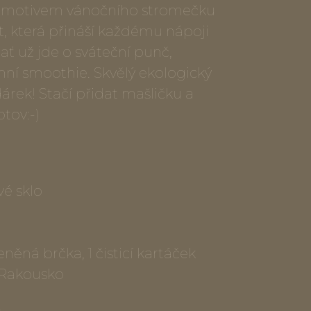
s motivem vánočního stromečku
t, která přináší každému nápoji
ať už jde o sváteční punč,
ní smoothie. Skvělý ekologický
árek! Stačí přidat mašličku a
tov:-)
vé sklo
něná brčka, 1 čisticí kartáček
, Rakousko