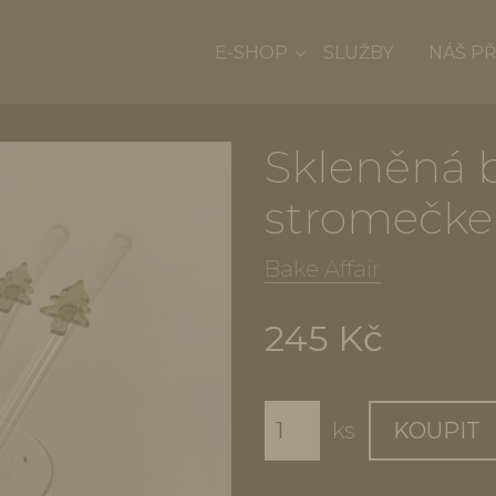
E-SHOP
SLUŽBY
NÁŠ P
Skleněná b
stromečkem
Bake Affair
245 Kč
ks
KOUPIT