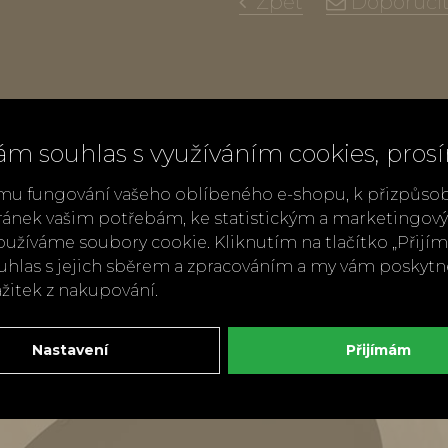
Zpět
Doporuči
ám souhlas s využíváním cookies, pros
mu fungování vašeho oblíbeného e-shopu, k přizpůso
ránek vašim potřebám, ke statistickým a marketingo
užíváme soubory cookie. Kliknutím na tlačítko „Přij
ouhlas s jejich sběrem a zpracováním a my vám poskyt
ážitek z nakupování.
Nastavení
Přijímám