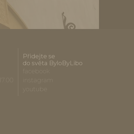
Přidejte se
do světa ByloByLibo
facebook
17.00
instagram
youtube