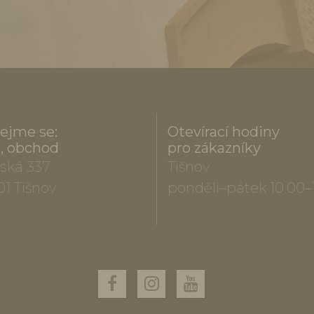
ejme se:
Otevírací hodiny
a, obchod
pro zákazníky
ská 337
Tišnov
01 Tišnov
pondělí–pátek 10.00–