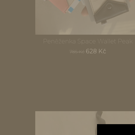
Peněženka Space Wallet Peak
628 Kč
785 Kč