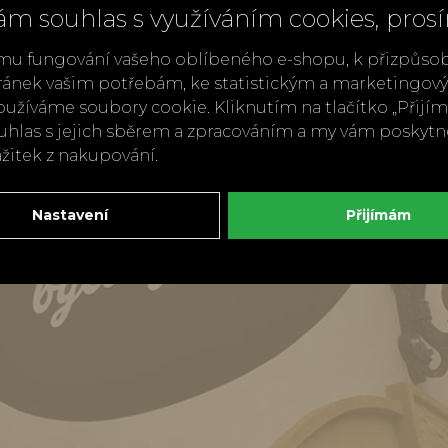
ám souhlas s využíváním cookies, pros
mu fungování vašeho oblíbeného e-shopu, k přizpůso
ránek vašim potřebám, ke statistickým a marketingo
užíváme soubory cookie. Kliknutím na tlačítko „Přij
ouhlas s jejich sběrem a zpracováním a my vám poskyt
ážitek z nakupování.
Nastavení
Přijímám