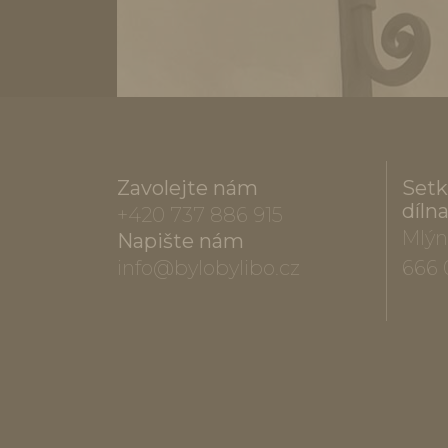
Zavolejte nám
Setk
díln
+420 737 886 915
Mlýn
Napište nám
info@bylobylibo.cz
666 