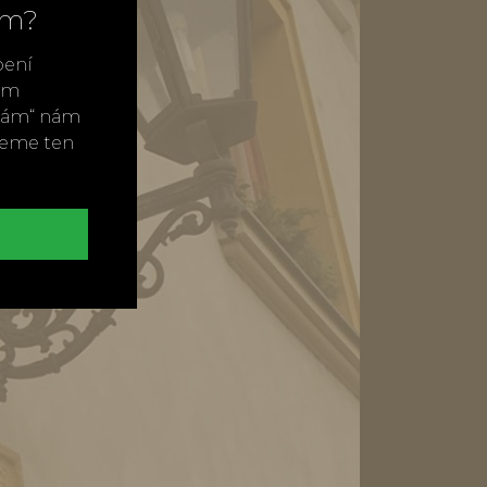
ím?
bení
vým
ímám“ nám
neme ten