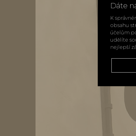
Dáte n
K správné
obsahu st
účelům po
udělíte s
nejlepší z