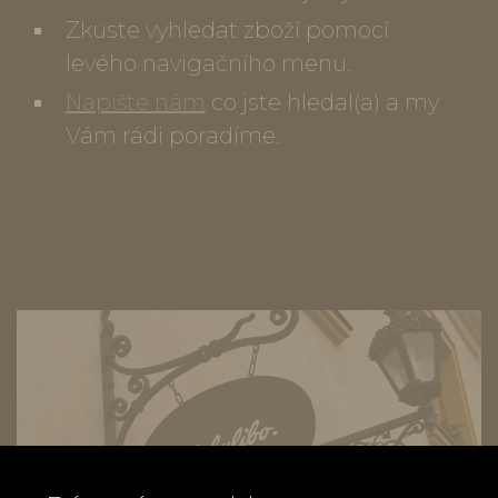
Zkuste vyhledat zboží pomocí
levého navigačního menu.
Napište nám
co jste hledal(a) a my
Vám rádi poradíme.