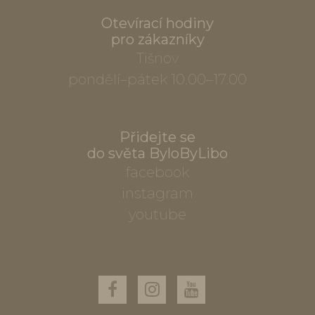
Otevírací hodiny
pro zákazníky
Tišnov
pondělí–pátek 10.00–17.00
Přidejte se
do světa ByloByLibo
facebook
instagram
youtube