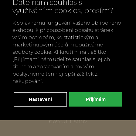
Dáte nám souhlas s
využíváním cookies, prosím?
K správnému fungování vašeho oblíbeného
e-shopu, k přizpůsobení obsahu stránek
vašim potřebám, ke statistickým a
marketingovým účelům používáme
Zavolejte nám
soubory cookie. Kliknutím na tlačítko
+420 737 886 915
„Přijímám“ nám udělíte souhlas s jejich
Napište nám
sběrem a zpracováním a my vám
info@bylobylibo.cz
poskytneme ten nejlepší zážitek z
nakupování.
Setkejme se:
Nastavení
Přijímám
dílna, obchod
Mlýnská 337
666 01 Tišnov