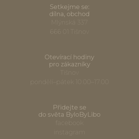
Setkejme se:
dílna, obchod
Mlýnská 337
666 01 Tišnov
Otevírací hodiny
pro zákazníky
Tišnov
pondělí–pátek 10.00–17.00
Přidejte se
do světa ByloByLibo
facebook
instagram