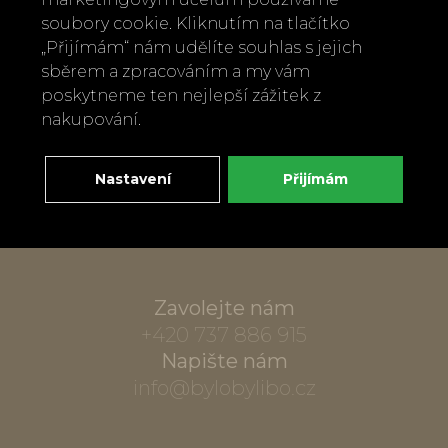
soubory cookie. Kliknutím na tlačítko
„Přijímám“ nám udělíte souhlas s jejich
sběrem a zpracováním a my vám
poskytneme ten nejlepší zážitek z
nakupování.
Nastavení
Přijímám
Zavolejte nám
+420 737 886 915
Napište nám
info@bylobylibo.cz