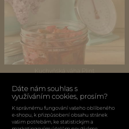
Kuchyňská váha Plint
890 Kč
Dáte nám souhlas s
využíváním cookies, prosím?
K správnému fungování vašeho oblíbeného
e-shopu, k přizpůsobení obsahu stránek
vašim potřebám, ke statistickým a
marketingovým účelům používáme