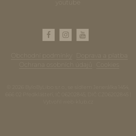
youtube
Obchodní podmínky
Doprava a platba
Ochrana osobních údajů
Cookies
© 2026 ByloByLibo s.r.o., se sídlem Jenerálka 1454,
666 02 Předklášteří, IČ 06202845, DIČ CZ06202845 |
Vytvořil
web-klub.cz