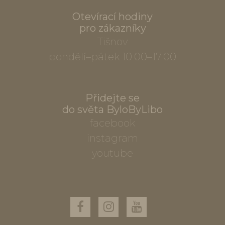
Otevírací hodiny
pro zákazníky
Tišnov
pondělí–pátek 10.00–17.00
Přidejte se
do světa ByloByLibo
facebook
instagram
youtube