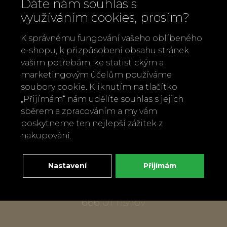
Dáte nám souhlas s
využíváním cookies, prosím?
K správnému fungování vašeho oblíbeného
e-shopu, k přizpůsobení obsahu stránek
vašim potřebám, ke statistickým a
marketingovým účelům používáme
Zavolejte nám
soubory cookie. Kliknutím na tlačítko
+420 737 886 915
„Přijímám“ nám udělíte souhlas s jejich
Napište nám
sběrem a zpracováním a my vám
info@bylobylibo.cz
poskytneme ten nejlepší zážitek z
nakupování.
Setkejme se:
Nastavení
Přijímám
dílna, obchod
Mlýnská 337
666 01 Tišnov