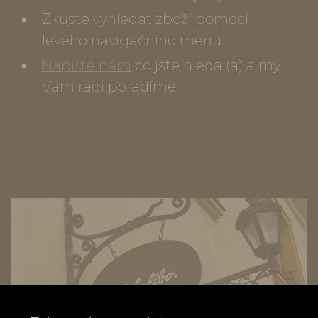
Zkuste vyhledat zboží pomocí
levého navigačního menu.
Napište nám
co jste hledal(a) a my
Vám rádi poradíme.