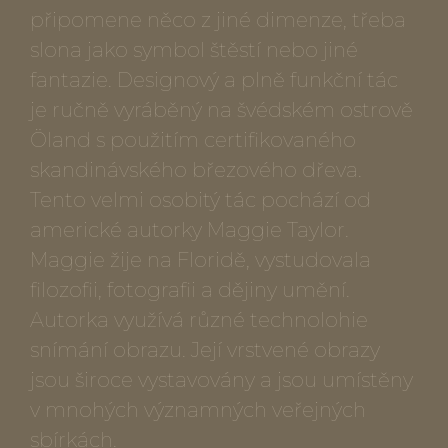
připomene něco z jiné dimenze, třeba
slona jako symbol štěstí nebo jiné
fantazie. Designový a plně funkční tác
je ručně vyráběný na švédském ostrově
Öland s použitím certifikovaného
skandinávského březového dřeva.
Tento velmi osobitý tác pochází od
americké autorky Maggie Taylor.
Maggie žije na Floridě, vystudovala
filozofii, fotografii a dějiny umění.
Autorka využívá různé technolohie
snímání obrazu. Její vrstvené obrazy
jsou široce vystavovány a jsou umístěny
v mnohých významných veřejných
sbírkách.