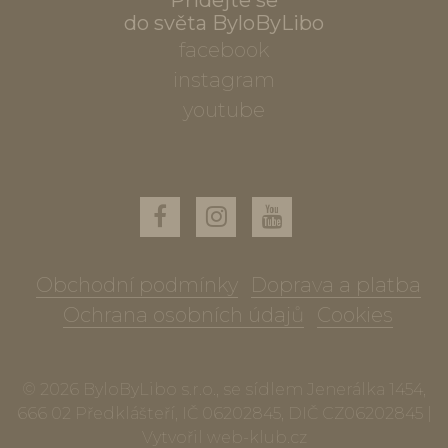
Přidejte se
do světa ByloByLibo
facebook
instagram
youtube
Obchodní podmínky
Doprava a platba
Ochrana osobních údajů
Cookies
© 2026 ByloByLibo s.r.o., se sídlem Jenerálka 1454,
666 02 Předklášteří, IČ 06202845, DIČ CZ06202845 |
Vytvořil
web-klub.cz