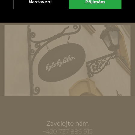
Nastavení
Přijímám
Zavolejte nám
+420 737 886 915