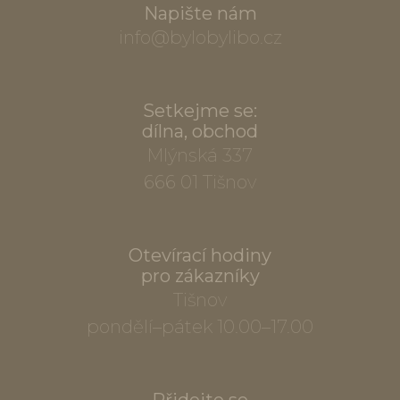
Napište nám
info@bylobylibo.cz
Setkejme se:
dílna, obchod
Mlýnská 337
666 01 Tišnov
Otevírací hodiny
pro zákazníky
Tišnov
pondělí–pátek 10.00–17.00