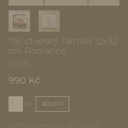
Tác čtveratý Jamida 32x32
cm Romance
Jamida
990 Kč
ks
KOUPIT
Pohled na tento tác vám možná