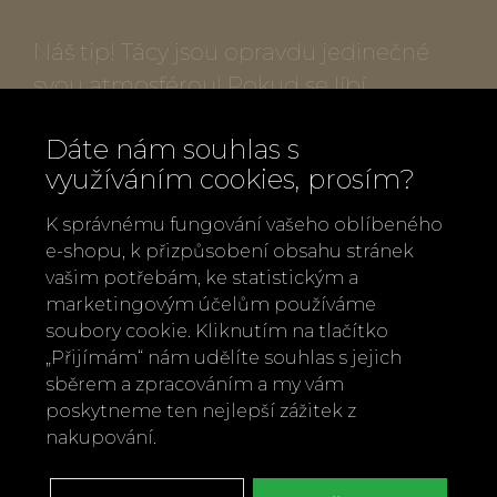
Náš tip! Tácy jsou opravdu jedinečné
svou atmosférou! Pokud se líbí,
okoukněte i další motivy.
Dáte nám souhlas s
využíváním cookies, prosím?
Popis produktu:
K správnému fungování vašeho oblíbeného
Rozměry: 32 x 32 cm
e-shopu, k přizpůsobení obsahu stránek
Materiál: certifikované březové dřevo,
vašim potřebám, ke statistickým a
melaminový povrch
marketingovým účelům používáme
soubory cookie. Kliknutím na tlačítko
Výrobce: Jamida, Švédsko
„Přijímám“ nám udělíte souhlas s jejich
Možno mýt v myčce
sběrem a zpracováním a my vám
poskytneme ten nejlepší zážitek z
Zpět
Doporučit
nakupování.