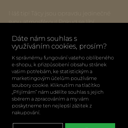
Náš tip! Tácy jsou opravdu jedinečné
svou atmosférou! Pokud se líbí,
okoukněte i další motivy.
Dáte nám souhlas s
využíváním cookies, prosím?
Popis produktu:
K správnému fungování vašeho oblíbeného
Rozměry: Ø 46 cm
e-shopu, k přizpůsobení obsahu stránek
Materiál: certifikované březové dřevo,
vašim potřebám, ke statistickým a
melaminový povrch
marketingovým účelům používáme
soubory cookie. Kliknutím na tlačítko
Výrobce: Jamida, Švédsko
„Přijímám“ nám udělíte souhlas s jejich
Možno mýt v myčce
sběrem a zpracováním a my vám
poskytneme ten nejlepší zážitek z
Zpět
Doporučit
nakupování.