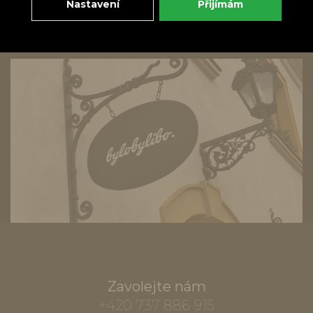
Nastavení
Přijímám
Zavolejte nám
+420 737 886 915