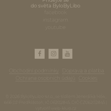
Přidejte se
do světa ByloByLibo
facebook
instagram
youtube
Obchodní podmínky
Doprava a platba
Ochrana osobních údajů
Cookies
© 2026 ByloByLibo s.r.o., se sídlem Jenerálka 1454,
666 02 Předklášteří, IČ 06202845, DIČ CZ06202845 |
Vytvořil
web-klub.cz