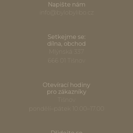
Napište nám
info@bylobylibo.cz
Setkejme se:
dílna, obchod
Mlýnská 337
666 01 Tišnov
Otevírací hodiny
pro zákazníky
Tišnov
pondělí–pátek 10.00–17.00