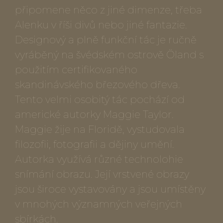
připomene něco z jiné dimenze, třeba
Alenku v říši divů nebo jiné fantazie.
Designový a plně funkční tác je ručně
vyráběný na švédském ostrově Öland s
použitím certifikovaného
skandinávského březového dřeva.
Tento velmi osobitý tác pochází od
americké autorky Maggie Taylor.
Maggie žije na Floridě, vystudovala
filozofii, fotografii a dějiny umění.
Autorka využívá různé technolohie
snímání obrazu. Její vrstvené obrazy
jsou široce vystavovány a jsou umístěny
v mnohých významných veřejných
sbírkách.