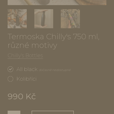
Termoska Chilly's 750 ml,
různé motivy
Chilly's Bottles
All black
dočasně nedostupné
Kolibříci
990 Kč