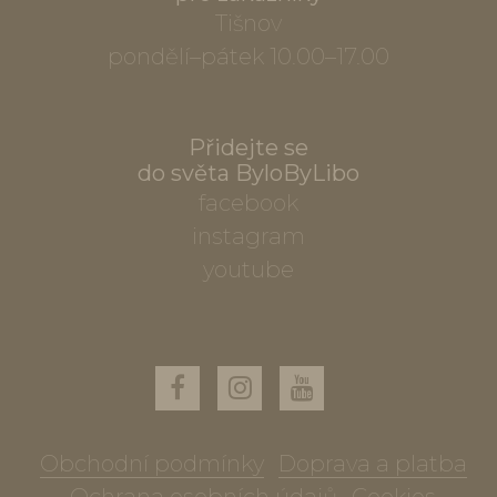
Tišnov
pondělí–pátek 10.00–17.00
Přidejte se
do světa ByloByLibo
facebook
instagram
youtube
Obchodní podmínky
Doprava a platba