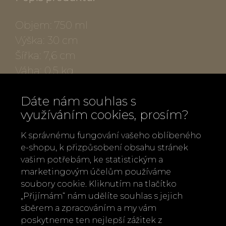
Objem: 750 ml
Výška: 30 cm
Šířka: 7,6 cm
Váha: 0,5 kg
Bez ohledu na počasí uchovává nápoj
Dáte nám souhlas s
24 hodin chladný a 12 hodin horký.
využíváním cookies, prosím?
Vyrobeno z prvotřídní nerezové oceli
uvnitř i vně.
K správnému fungování vašeho oblíbeného
Konstruováno s vakuovou izolací s
e-shopu, k přizpůsobení obsahu stránek
vašim potřebám, ke statistickým a
dvojitou stěnou.
marketingovým účelům používáme
Vynikající těsnost a vzduchotěsný
soubory cookie. Kliknutím na tlačítko
uzávěr.
„Přijímám“ nám udělíte souhlas s jejich
Zachovává chuť a svěžest
sběrem a zpracováním a my vám
poskytneme ten nejlepší zážitek z
Bez kondenzace