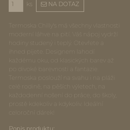
ks
NA DOTAZ
Termoska Chilly's má všechny vlastnosti
moderní láhve na pití. Váš nápoj vydrží
hodiny studený i teplý. Otevřete a
ihned pijete. Designem lahodí
každému oku, od klasických barev až
po divoké barevnosti a fantazie.
Termoska poslouží na svahu i na pláži
celé rodině, na pěších výletech, na
každodenní nošení do práce, do školy,
prostě kdekoliv a kdykoliv. Ideální
celoroční dárek!
Popis produktu: