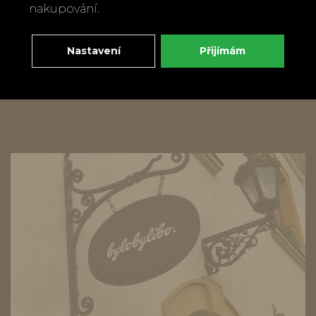
nakupování.
Bez BPA
Nastavení
Přijímám
Zpět
Doporučit