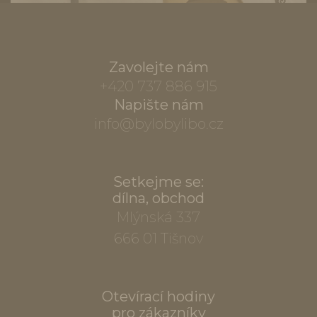
Zavolejte nám
+420 737 886 915
Napište nám
info@bylobylibo.cz
Setkejme se:
dílna, obchod
Mlýnská 337
666 01 Tišnov
Otevírací hodiny
pro zákazníky