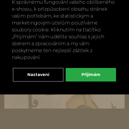
Zpět
Doporučit
K správnému fungování vašeho oblíbeného
e-shopu, k přizpůsobení obsahu stránek
vašim potřebám, ke statistickým a
marketingovým účelům používáme
soubory cookie. Kliknutím na tlačítko
„Přijímám“ nám udělíte souhlas s jejich
sběrem a zpracováním a my vám
poskytneme ten nejlepší zážitek z
nakupování.
Nastavení
Přijímám