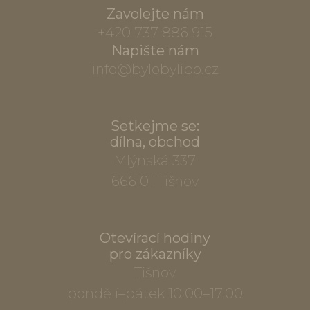
Zavolejte nám
+420 737 886 915
Napište nám
info@bylobylibo.cz
Setkejme se:
dílna, obchod
Mlýnská 337
666 01 Tišnov
Otevírací hodiny
pro zákazníky
Tišnov
pondělí–pátek 10.00–17.00