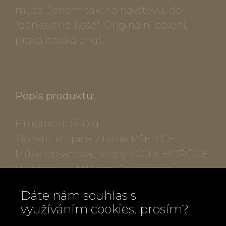
muže. Jenom tak, na návštěvu, do
"dárkového koše". Originální balení,
pravá italská chuť.
Popis produktu:
Hmotnost: 500 g
Složení: krupice z tvrdé PŠENICE
Může obsahovat stopy SÓJI a HOŘČICE
Vyrobeno v Itálii pro Greenomic
Delikatessen, Německo
Dáte nám souhlas s
využíváním cookies, prosím?