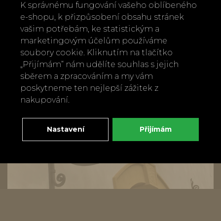
Zpět
Doporučit
K správnému fungování vašeho oblíbeného
e-shopu, k přizpůsobení obsahu stránek
vašim potřebám, ke statistickým a
marketingovým účelům používáme
soubory cookie. Kliknutím na tlačítko
„Přijímám“ nám udělíte souhlas s jejich
sběrem a zpracováním a my vám
poskytneme ten nejlepší zážitek z
nakupování.
Nastavení
Přijímám