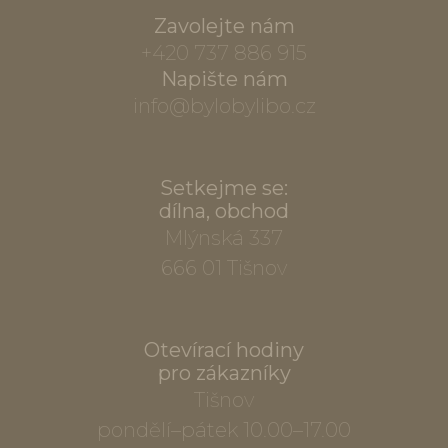
Zavolejte nám
+420 737 886 915
Napište nám
info@bylobylibo.cz
Setkejme se:
dílna, obchod
Mlýnská 337
666 01 Tišnov
Otevírací hodiny
pro zákazníky
Tišnov
pondělí–pátek 10.00–17.00