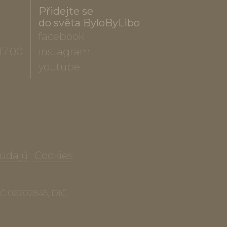
Přidejte se
do světa ByloByLibo
facebook
17.00
instagram
youtube
 údajů
Cookies
 IČ 06202845, DIČ