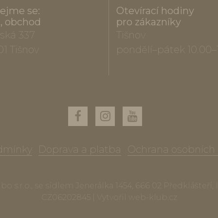
ejme se:
Otevírací hodiny
a, obchod
pro zákazníky
ská 337
Tišnov
01 Tišnov
pondělí–pátek 10.00–
dmínky
Doprava a platba
Ochrana osobních
o s.r.o., se sídlem Jenerálka 1454, 666 02 Předklášteří,
CZ06202845 | Vytvořil
web-klub.cz