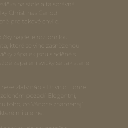
svíčka na stole a ta správná
lky Christmas Car od
sně pro takové chvíle.
bičky najdete roztomilou
uta, které se vine zasněženou
vičky zápalek jsou sladěné s
ždé zapálení svíčky se tak stane
y nese zlatý nápis Driving Home
 zeleném pozadí. Elegantní,
hu toho, co Vánoce znamenají.
které milujeme.