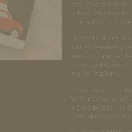
Stačí adventní večer, 
nálada. Vánoční zápa
Eulenschnitt jsou pře
Na přední straně kra
ilustraci červeného a
krajinou. Barevné hla
dárky na obrázku a ka
malým rituálem.
Zadní strana krabičk
for Christmas na sytě
hravé a přesně v duc
Cesta domů za těmi, 