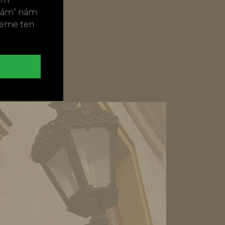
vým
t
ímám“ nám
neme ten