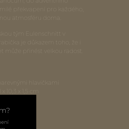
 Vánocům, do adventního
milé překvapení pro každého,
tulnou atmosféru doma.
skou tým Eulenschnitt v
bička je důkazem toho, že i
 může přinést velkou radost.
barevnými hlavičkami
x 10,3 x 1,5 cm
,5 cm
ím?
tt, Německo
bení