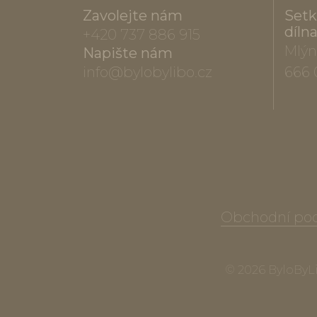
Zavolejte nám
Setk
díln
+420 737 886 915
Mlýn
Napište nám
info@bylobylibo.cz
666 
Obchodní po
© 2026 ByloByLib