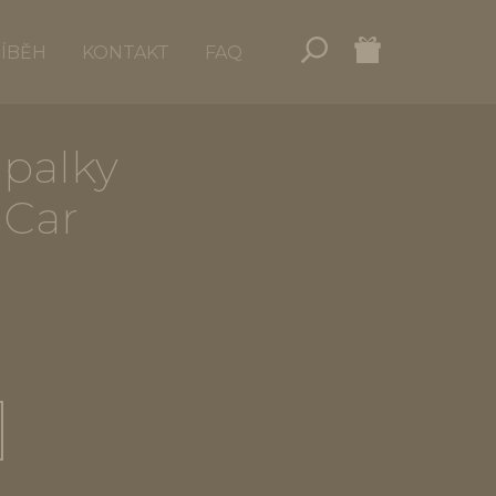
ŘÍBĚH
KONTAKT
FAQ
ápalky
 Car