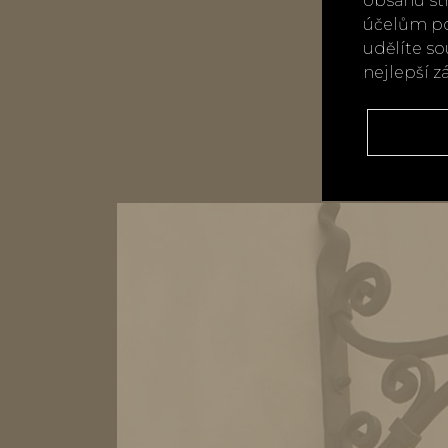
obsahu st
účelům po
udělíte s
nejlepší z