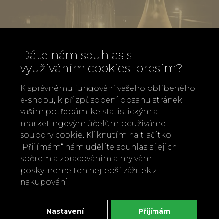
Dáte nám souhlas s
využíváním cookies, prosím?
K správnému fungování vašeho oblíbeného
e-shopu, k přizpůsobení obsahu stránek
vašim potřebám, ke statistickým a
marketingovým účelům používáme
soubory cookie. Kliknutím na tlačítko
„Přijímám“ nám udělíte souhlas s jejich
Seklý ježek bílý 2024, Vinařství Ježková
sběrem a zpracováním a my vám
250 Kč
poskytneme ten nejlepší zážitek z
nakupování.
Nastavení
Přijímám