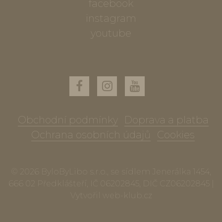
facebook
instagram
youtube
Obchodní podmínky
Doprava a platba
Ochrana osobních údajů
Cookies
© 2026 ByloByLibo s.r.o., se sídlem Jenerálka 1454,
666 02 Předklášteří, IČ 06202845, DIČ CZ06202845 |
Vytvořil
web-klub.cz