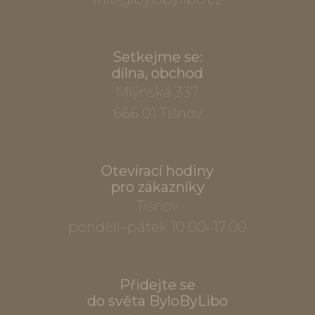
Setkejme se:
dílna, obchod
Mlýnská 337
666 01 Tišnov
Otevírací hodiny
pro zákazníky
Tišnov
pondělí–pátek 10.00–17.00
Přidejte se
do světa ByloByLibo