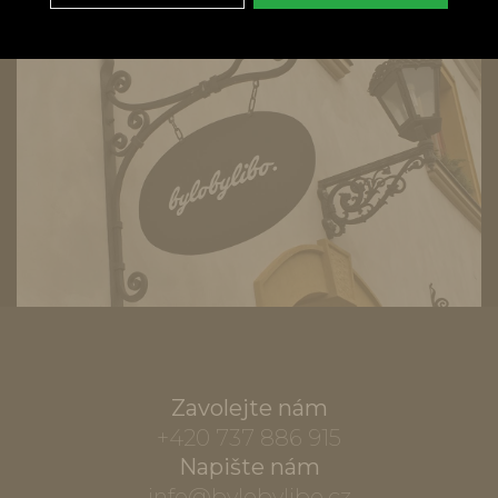
Zavolejte nám
+420 737 886 915
Napište nám
info@bylobylibo.cz